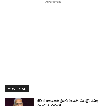
- Advertisment -
MOST READ
జెన్‌ జీ యువతకు ప్రధాని పిలుపు.. మీ శక్తిని నమ్మి
ముందుకు సాగండి!