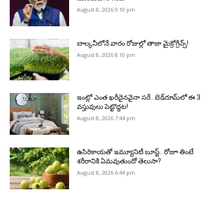
August 8, 2026 9:10 pm
బాల్కనీలోనే వారం రోజుల్లో తాజా మైక్రోగ్రీన్స్‌!
August 8, 2026 8:10 pm
ఇంట్లో ఎంత ఖరీదైనవైనా సరే.. బెడ్‌రూమ్‌లో ఈ 3
వస్తువులు పెట్టొద్దట!
August 8, 2026 7:44 pm
ఉసిరికాయతో ఇమ్యూనిటీ బూస్ట్‌.. రోజూ తింటే
శరీరానికి ఏమవుతుందో తెలుసా?
August 8, 2026 6:44 pm