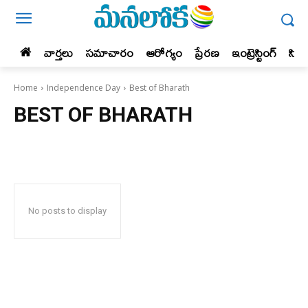
వార్తలు
సమాచారం
ఆరోగ్యం
ప్రేర‌ణ‌
ఇంట్రెస్టింగ్‌
సిన
Home
Independence Day
Best of Bharath
BEST OF BHARATH
No posts to display