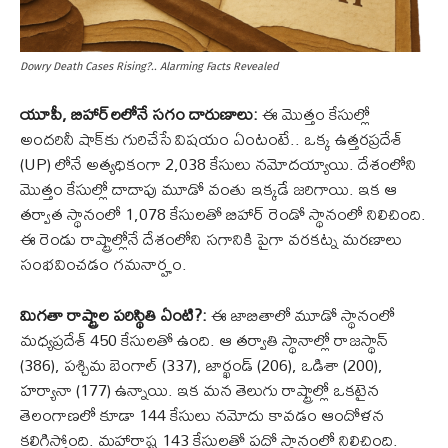
Dowry Death Cases Rising?.. Alarming Facts Revealed
యూపీ, బిహార్‌లలోనే సగం దారుణాలు:
ఈ మొత్తం కేసుల్లో
అందరినీ షాక్‌కు గురిచేసే విషయం ఏంటంటే.. ఒక్క ఉత్తరప్రదేశ్
(UP) లోనే అత్యధికంగా 2,038 కేసులు నమోదయ్యాయి. దేశంలోని
మొత్తం కేసుల్లో దాదాపు మూడో వంతు ఇక్కడే జరిగాయి. ఇక ఆ
తర్వాత స్థానంలో 1,078 కేసులతో బిహార్ రెండో స్థానంలో నిలిచింది.
ఈ రెండు రాష్ట్రాల్లోనే దేశంలోని సగానికి పైగా వరకట్న మరణాలు
సంభవించడం గమనార్హం.
మిగతా రాష్ట్రాల పరిస్థితి ఏంటి?:
ఈ జాబితాలో మూడో స్థానంలో
మధ్యప్రదేశ్ 450 కేసులతో ఉంది. ఆ తర్వాతి స్థానాల్లో రాజస్థాన్
(386), పశ్చిమ బెంగాల్ (337), జార్ఖండ్ (206), ఒడిశా (200),
హర్యానా (177) ఉన్నాయి. ఇక మన తెలుగు రాష్ట్రాల్లో ఒకటైన
తెలంగాణలో కూడా 144 కేసులు నమోదు కావడం ఆందోళన
కలిగిస్తోంది. మహారాష్ట్ర 143 కేసులతో పదో స్థానంలో నిలిచింది.