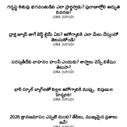
గర్భస్థ శిశువు భగవంతుడిని ఎలా ప్రార్థిస్తాడు? పురాణాల్లోని అద్భుత
వివరణ!
UMA JUPUDI
ద్రాక్ష జ్యూస్ తాగే బెస్ట్ టైమ్ ఏది? ఆరోగ్యానికి ఎలా మేలు చేస్తుందో
తెలుసుకోండి!
UMA JUPUDI
సరస్వతీదేవి వాహనం హంసే ఎందుకు? శాస్త్రాలు చెప్పే విశేషం
తెలుసా?
UMA JUPUDI
భారీ స్కూల్ బ్యాగ్‌లతో పిల్లల ఆరోగ్యానికి ముప్పు.. నిపుణుల
హెచ్చరిక!
UMA JUPUDI
2026 శ్రావణమాసం ఎప్పటి నుంచి? తేదీలు, ముఖ్యమైన వ్రతాలు
ఇవే!
UMA JUPUDI