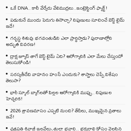
ఒకే DNA.. కానీ వేర్వేరు వేలిముద్రలు..ఇంట్రెస్టింగ్ ఫ్యాక్ట్!
పడుకునే ముందు పెరుగు తినొచ్చా? నిపుణులు సూచించే బెస్ట్ టైమ్
ఇదే!
గర్భస్థ శిశువు భగవంతుడిని ఎలా ప్రార్థిస్తాడు? పురాణాల్లోని
అద్భుత వివరణ!
ద్రాక్ష జ్యూస్ తాగే బెస్ట్ టైమ్ ఏది? ఆరోగ్యానికి ఎలా మేలు చేస్తుందో
తెలుసుకోండి!
సరస్వతీదేవి వాహనం హంసే ఎందుకు? శాస్త్రాలు చెప్పే విశేషం
తెలుసా?
భారీ స్కూల్ బ్యాగ్‌లతో పిల్లల ఆరోగ్యానికి ముప్పు.. నిపుణుల
హెచ్చరిక!
2026 శ్రావణమాసం ఎప్పటి నుంచి? తేదీలు, ముఖ్యమైన వ్రతాలు
ఇవే!
ఛత్రపతి శివాజీ ఇలవేల్పు తుల్జా భవాని.. భక్తురాలి కోసం వెలసిన