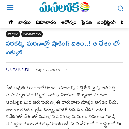
వార్తలు
సమాచారం
ఆరోగ్యం
ప్రేర‌ణ‌
ఇంట్రెస్టింగ్‌
సిన
వార్తలు
సమాచారం
వరకట్న మరణాల్లో షాకింగ్ నిజం..! ఆ దేశం లో
ఎక్కువ
-
May 21, 2026 8:30 pm
By
UMA JUPUDI
నేటి ఆధునిక కాలంలో కూడా సమాజాన్ని పట్టి పీడిస్తున్న అతిపెద్ద
మహమ్మారి ‘వరకట్నం’. చదువు పెరిగినా, టెక్నాలజీ మారినా
ఆడపిల్లల మీద జరుగుతున్న ఈ దారుణాలు మాత్రం ఆగడం లేదు.
తాజాగా నేషనల్ క్రైమ్ రికార్డ్స్ బ్యూరో విడుదల చేసిన 2024
నివేదికలో దేశంలో నమోదైన వరకట్న మరణాల వివరాలు చూస్తే
ఎవరికైనా గుండె తరుక్కుపోవాల్సిందే. మన దేశంలో ఏ రాష్ట్రంలో ఈ