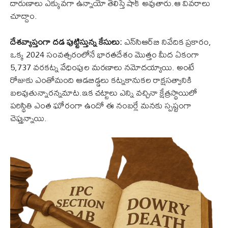
దారుణాలు ఎక్కువగా ఉన్నాయో తెలిస్తే షాక్ అవుతారు.ఆ వివరాలు
చూద్దాం.
దేశవ్యాప్తంగా దడ పుట్టిస్తున్న కేసులు:
ఎన్‌సిఆర్‌బి నివేదిక ప్రకారం,
ఒక్క 2024 సంవత్సరంలోనే భారతదేశం మొత్తం మీద ఏకంగా
5,737 వరకట్న వేధింపుల మరణాలు నమోదయ్యాయి. అంటే
రోజుకు ఎంతోమంది ఆడబిడ్డలు కట్నకానుకల రాక్షసత్వానికి
బలవుతున్నారన్నమాట.ఇక చట్టాలు ఎన్ని వచ్చినా క్షేత్రస్థాయిలో
పరిస్థితి ఎంత ఘోరంగా ఉందో ఈ నంబర్లే మనకు స్పష్టంగా
చెప్తున్నాయి.