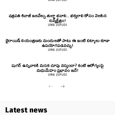
ఛత్రపతి శివాజీ ఇలవేల్పు తుల్జా భవాని.. భక్తురాలి కోసం వెలసిన
దివ్యక్షేత్రం!
UMA JUPUDI
థైరాయిడ్ నియంత్రణకు మందులతో పాటు ఈ ఇంటి చిట్కాలు కూడా
ఉపయోగపడవచ్చు!
UMA JUPUDI
షుగర్ ఉన్నవారికి మసక చూపు వస్తుందా? కంటి ఆరోగ్యంపై
మధుమేహం ప్రభావం ఇదే!
UMA JUPUDI
Latest news