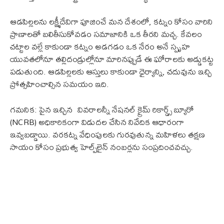
ఆడపిల్లలను లక్ష్మీదేవిగా పూజించే మన దేశంలో, కట్నం కోసం వారిని
ప్రాణాలతో బలితీసుకోవడం సమాజానికి ఒక తీరని మచ్చ. కేవలం
చట్టాల వల్లే కాకుండా కట్నం అడగడం ఒక నేరం అనే స్పృహ
యువతలోనూ తల్లిదండ్రుల్లోనూ మారినప్పుడే ఈ ఘోరాలకు అడ్డుకట్ట
పడుతుంది. ఆడపిల్లలకు ఆస్తులు కాకుండా ధైర్యాన్ని, చదువును ఇచ్చి
ప్రోత్సహించాల్సిన సమయం ఇది.
గమనిక: పైన ఇచ్చిన వివరాలన్నీ నేషనల్ క్రైమ్ రికార్డ్స్ బ్యూరో
(NCRB) అధికారికంగా విడుదల చేసిన నివేదిక ఆధారంగా
ఇవ్వబడ్డాయి. వరకట్న వేధింపులకు గురవుతున్న మహిళలు తక్షణ
సాయం కోసం ప్రభుత్వ హెల్ప్‌లైన్ నంబర్లను సంప్రదించవచ్చు.