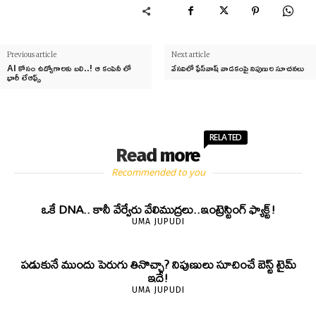
Previous article
Next article
AI కోసం ఉద్యోగాలకు బలి..! ఆ కంపెనీ లో
వేసవిలో ఫేస్‌వాష్ వాడకంపై నిపుణుల సూచనలు
భారీ లేఆఫ్స్
RELATED
Read more
Recommended to you
ఒకే DNA.. కానీ వేర్వేరు వేలిముద్రలు..ఇంట్రెస్టింగ్ ఫ్యాక్ట్!
UMA JUPUDI
పడుకునే ముందు పెరుగు తినొచ్చా? నిపుణులు సూచించే బెస్ట్ టైమ్
ఇదే!
UMA JUPUDI