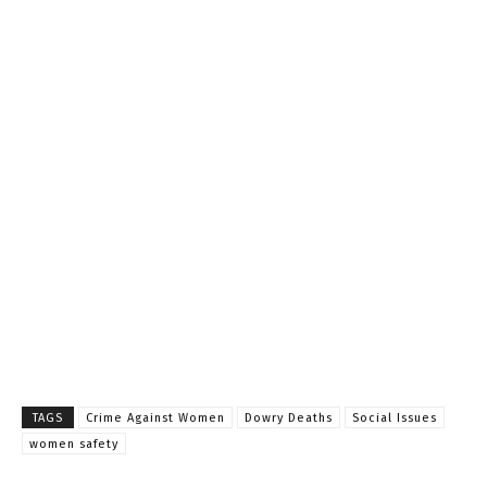
TAGS
Crime Against Women
Dowry Deaths
Social Issues
women safety