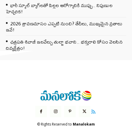
భారీ స్కూల్ బ్యాగ్‌లతో పిల్లల ఆరోగ్యానికి ముప్పు.. నిపుణుల
హెచ్చరిక!
2026 శ్రావణమాసం ఎప్పటి నుంచి? తేదీలు, ముఖ్యమైన వ్రతాలు
ఇవే!
ఛత్రపతి శివాజీ ఇలవేల్పు తుల్జా భవాని.. భక్తురాలి కోసం వెలసిన
దివ్యక్షేత్రం!
© Rights Reserved to
Manalokam