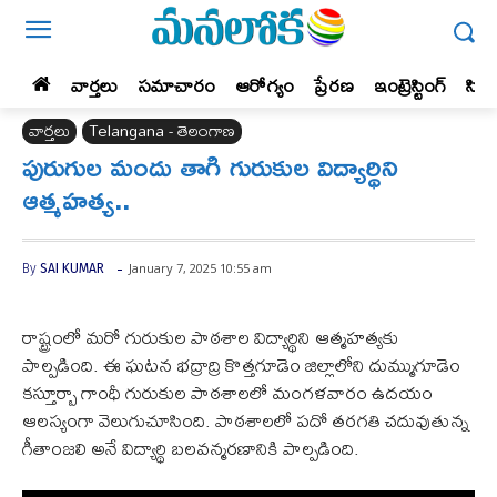
వార్తలు
సమాచారం
ఆరోగ్యం
ప్రేర‌ణ‌
ఇంట్రెస్టింగ్‌
సిన
వార్తలు
Telangana - తెలంగాణ
పురుగుల మందు తాగి గురుకుల విద్యార్థిని
ఆత్మహత్య..
-
January 7, 2025 10:55 am
By
SAI KUMAR
రాష్ట్రంలో మరో గురుకుల పాఠశాల విద్యార్థిని ఆత్మహత్యకు
పాల్పడింది. ఈ ఘటన భద్రాద్రి కొత్తగూడెం జిల్లాలోని దుమ్ముగూడెం
కస్తూర్బా గాంధీ గురుకుల పాఠశాలలో మంగళవారం ఉదయం
ఆలస్యంగా వెలుగుచూసింది. పాఠశాలలో పదో తరగతి చదువుతున్న
గీతాంజలి అనే విద్యార్థి బలవన్మరణానికి పాల్పడింది.