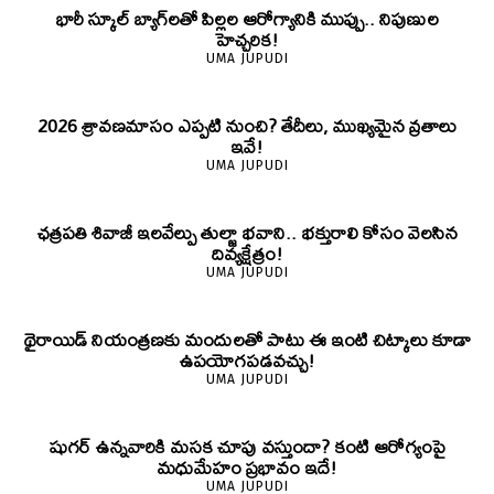
భారీ స్కూల్ బ్యాగ్‌లతో పిల్లల ఆరోగ్యానికి ముప్పు.. నిపుణుల
హెచ్చరిక!
UMA JUPUDI
2026 శ్రావణమాసం ఎప్పటి నుంచి? తేదీలు, ముఖ్యమైన వ్రతాలు
ఇవే!
UMA JUPUDI
ఛత్రపతి శివాజీ ఇలవేల్పు తుల్జా భవాని.. భక్తురాలి కోసం వెలసిన
దివ్యక్షేత్రం!
UMA JUPUDI
థైరాయిడ్ నియంత్రణకు మందులతో పాటు ఈ ఇంటి చిట్కాలు కూడా
ఉపయోగపడవచ్చు!
UMA JUPUDI
షుగర్ ఉన్నవారికి మసక చూపు వస్తుందా? కంటి ఆరోగ్యంపై
మధుమేహం ప్రభావం ఇదే!
UMA JUPUDI