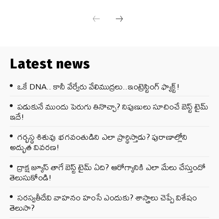
Latest news
ఒకే DNA.. కానీ వేర్వేరు వేలిముద్రలు..ఇంట్రెస్టింగ్ ఫ్యాక్ట్!
పడుకునే ముందు పెరుగు తినొచ్చా? నిపుణులు సూచించే బెస్ట్ టైమ్
ఇదే!
గర్భస్థ శిశువు భగవంతుడిని ఎలా ప్రార్థిస్తాడు? పురాణాల్లోని
అద్భుత వివరణ!
ద్రాక్ష జ్యూస్ తాగే బెస్ట్ టైమ్ ఏది? ఆరోగ్యానికి ఎలా మేలు చేస్తుందో
తెలుసుకోండి!
సరస్వతీదేవి వాహనం హంసే ఎందుకు? శాస్త్రాలు చెప్పే విశేషం
తెలుసా?