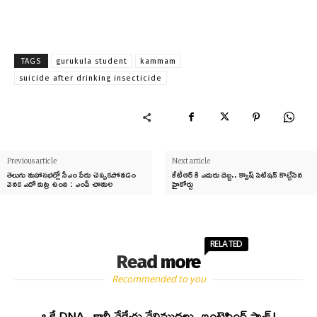
TAGS
gurukula student
kammam
suicide after drinking insecticide
Previous article
Next article
తెలుగు మహాసభల్లో సీఎం పేరు చెప్పకపోవడం
కేటీఆర్ కి ఎదురు దెబ్బ.. క్వాష్ పిటిషన్ కొట్టేసిన
వెనక ఎదో కుట్ర ఉంది : ఎంపీ చామల
హైకోర్టు
RELATED
Read more
Recommended to you
ఒకే DNA.. కానీ వేర్వేరు వేలిముద్రలు..ఇంట్రెస్టింగ్ ఫ్యాక్ట్!