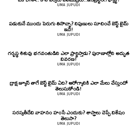
UMA JUPUDI
పడుకునే ముందు పెరుగు తినొచ్చా? నిపుణులు సూచించే బెస్ట్ టైమ్
ఇదే!
UMA JUPUDI
గర్భస్థ శిశువు భగవంతుడిని ఎలా ప్రార్థిస్తాడు? పురాణాల్లోని అద్భుత
వివరణ!
UMA JUPUDI
ద్రాక్ష జ్యూస్ తాగే బెస్ట్ టైమ్ ఏది? ఆరోగ్యానికి ఎలా మేలు చేస్తుందో
తెలుసుకోండి!
UMA JUPUDI
సరస్వతీదేవి వాహనం హంసే ఎందుకు? శాస్త్రాలు చెప్పే విశేషం
తెలుసా?
UMA JUPUDI