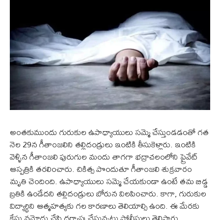
అంతకుముందు గురుకుల ఉపాధ్యాయులు సమ్మె చేస్తుండడంతో గత
నెల 29న గీతాంజలిని తల్లిదండ్రులు ఇంటికి తీసుకెళ్లారు. ఇంటికి
వెళ్ళిన గీతాంజలి పురుగుల మందు తాగగా భద్రాచలంలోని ప్రైవేట్
ఆస్పత్రికి తరలించారు. చికిత్స పొందుతూ గీతాంజలి శుక్రవారం
మృతి చెందింది. ఉపాధ్యాయులు సమ్మె చేయకుండా ఉంటే తమ బిడ్డ
బ్రతికి ఉండేదని తల్లిదండ్రులు బోరున విలపించారు. కాగా, గురుకుల
విద్యార్థిని ఆత్మహత్యకు గల కారణాలు తెలియాల్సి ఉంది. ఈ మేరకు
కేసు నమోదు చేసి దర్యాప్తు చేస్తున్నట్లు పోలీసులు తెలిపారు.