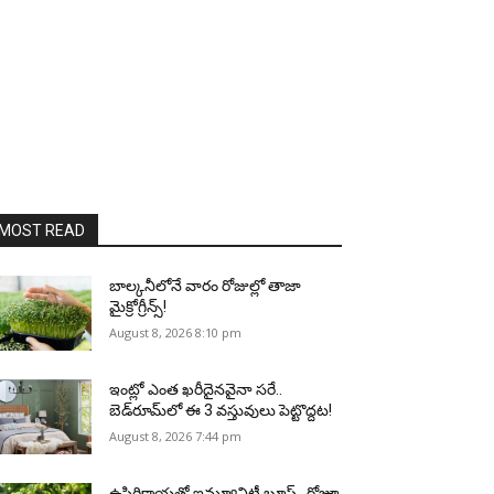
MOST READ
బాల్కనీలోనే వారం రోజుల్లో తాజా
మైక్రోగ్రీన్స్‌!
August 8, 2026 8:10 pm
ఇంట్లో ఎంత ఖరీదైనవైనా సరే..
బెడ్‌రూమ్‌లో ఈ 3 వస్తువులు పెట్టొద్దట!
August 8, 2026 7:44 pm
ఉసిరికాయతో ఇమ్యూనిటీ బూస్ట్‌.. రోజూ