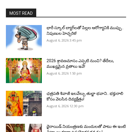
MOST READ
భారీ స్కూల్ బ్యాగ్‌లతో పిల్లల ఆరోగ్యానికి ముప్పు..
నిపుణుల హెచ్చరిక!
August 6, 2026 3:45 pm
2026 శ్రావణమాసం ఎప్పటి నుంచి? తేదీలు,
ముఖ్యమైన వ్రతాలు ఇవే!
August 6, 2026 1:50 pm
ఛత్రపతి శివాజీ ఇలవేల్పు తుల్జా భవాని.. భక్తురాలి
కోసం వెలసిన దివ్యక్షేత్రం!
August 6, 2026 12:30 pm
థైరాయిడ్ నియంత్రణకు మందులతో పాటు ఈ ఇంటి