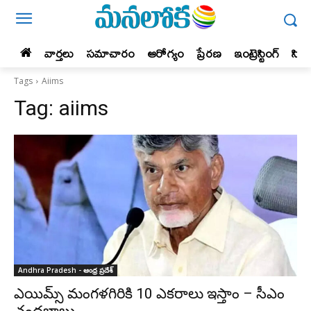
వార్తలు
సమాచారం
ఆరోగ్యం
ప్రేర‌ణ‌
ఇంట్రెస్టింగ్‌
సిన
Tags
Aiims
Tag:
aiims
Andhra Pradesh - ఆంధ్ర ప్రదేశ్‌
ఎయిమ్స్ మంగళగిరికి 10 ఎకరాలు ఇస్తాం – సీఎం