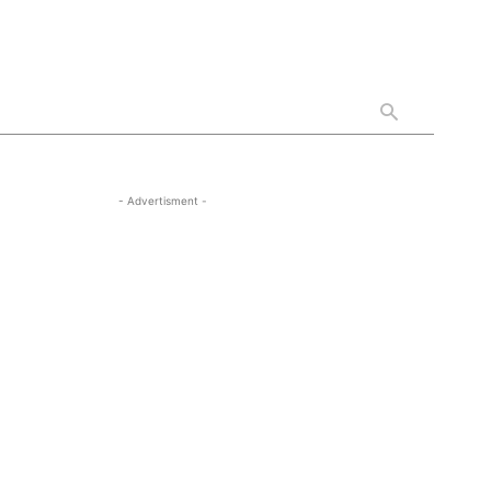
- Advertisment -