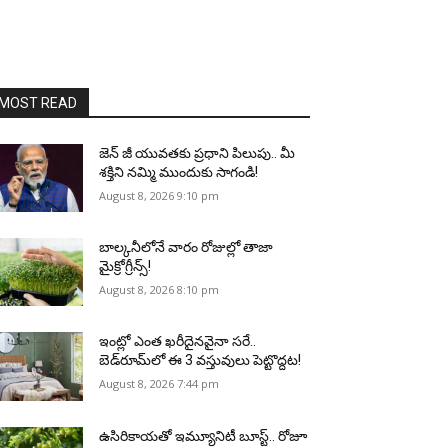
MOST READ
జెన్‌ జీ యువతకు ప్రధాని పిలుపు.. మీ
శక్తిని నమ్మి ముందుకు సాగండి!
August 8, 2026 9:10 pm
బాల్కనీలోనే వారం రోజుల్లో తాజా
మైక్రోగ్రీన్స్‌!
August 8, 2026 8:10 pm
ఇంట్లో ఎంత ఖరీదైనవైనా సరే..
బెడ్‌రూమ్‌లో ఈ 3 వస్తువులు పెట్టొద్దట!
August 8, 2026 7:44 pm
ఉసిరికాయతో ఇమ్యూనిటీ బూస్ట్‌.. రోజూ