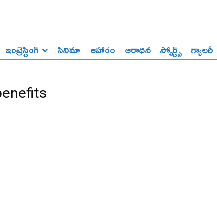
ఇంట్రెస్టింగ్‌
సినిమా
ఆహారం
ఆరాధన
స్పోర్ట్స్‌
గ్యాలరీ
benefits