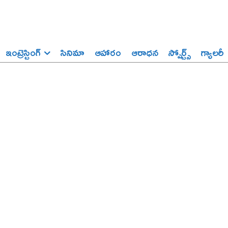
ఇంట్రెస్టింగ్‌
సినిమా
ఆహారం
ఆరాధన
స్పోర్ట్స్‌
గ్యాలరీ