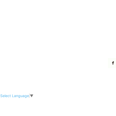
Select Language
▼