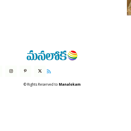
© Rights Reserved to
Manalokam