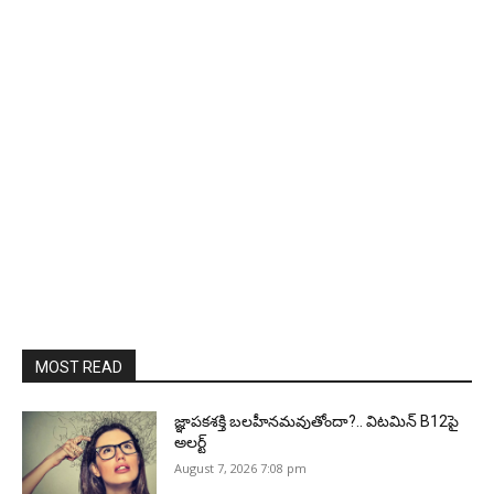
MOST READ
జ్ఞాపకశక్తి బలహీనమవుతోందా?.. విటమిన్ B12పై
అలర్ట్
August 7, 2026 7:08 pm