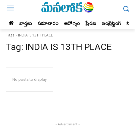
వార్తలు
సమాచారం
ఆరోగ్యం
ప్రేర‌ణ‌
ఇంట్రెస్టింగ్‌
సిన
Tags
INDIA IS 13TH PLACE
Tag:
INDIA IS 13TH PLACE
No posts to display
- Advertisment -