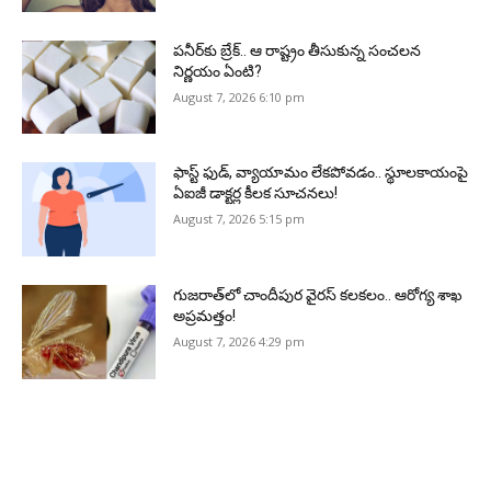
పనీర్‌కు బ్రేక్.. ఆ రాష్ట్రం తీసుకున్న సంచలన
నిర్ణయం ఏంటి?
August 7, 2026 6:10 pm
ఫాస్ట్ ఫుడ్, వ్యాయామం లేకపోవడం.. స్థూలకాయంపై
ఏఐజీ డాక్టర్ల కీలక సూచనలు!
August 7, 2026 5:15 pm
గుజరాత్‌లో చాందీపుర వైరస్ కలకలం.. ఆరోగ్య శాఖ
అప్రమత్తం!
August 7, 2026 4:29 pm