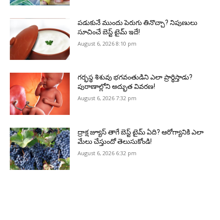
పడుకునే ముందు పెరుగు తినొచ్చా? నిపుణులు
సూచించే బెస్ట్ టైమ్ ఇదే!
August 6, 2026 8:10 pm
గర్భస్థ శిశువు భగవంతుడిని ఎలా ప్రార్థిస్తాడు?
పురాణాల్లోని అద్భుత వివరణ!
August 6, 2026 7:32 pm
ద్రాక్ష జ్యూస్ తాగే బెస్ట్ టైమ్ ఏది? ఆరోగ్యానికి ఎలా
మేలు చేస్తుందో తెలుసుకోండి!
August 6, 2026 6:32 pm