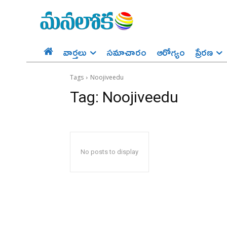
వార్తలు
సమాచారం
ఆరోగ్యం
ప్రేర‌ణ‌
Tags
Noojiveedu
Tag:
Noojiveedu
No posts to display