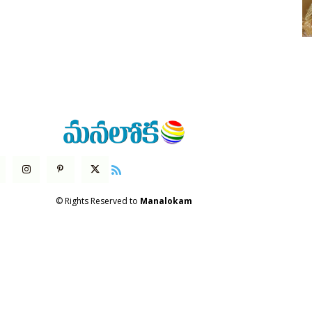
© Rights Reserved to
Manalokam