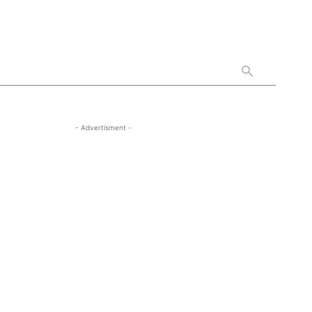
- Advertisment -