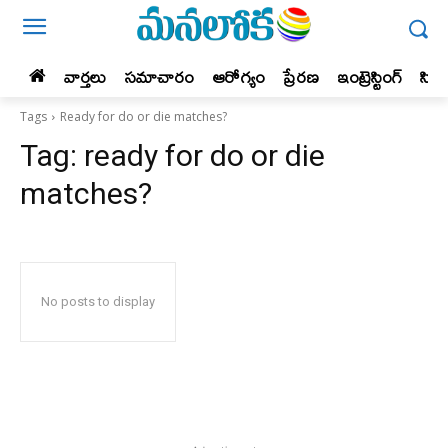
వార్తలు
సమాచారం
ఆరోగ్యం
ప్రేర‌ణ‌
ఇంట్రెస్టింగ్‌
సిన
Tags
Ready for do or die matches?
Tag:
ready for do or die
matches?
No posts to display