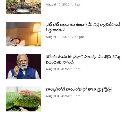
August 10, 2026 1:49 pm
నైట్ లైట్ అలవాటు ఉందా? మీ నిద్ర క్వాలిటీకి ఇదే
పెద్ద కారణం!
August 10, 2026 12:35 pm
జెన్‌ జీ యువతకు ప్రధాని పిలుపు.. మీ శక్తిని నమ్మి
ముందుకు సాగండి!
August 8, 2026 9:10 pm
బాల్కనీలోనే వారం రోజుల్లో తాజా మైక్రోగ్రీన్స్‌!
August 8, 2026 8:10 pm