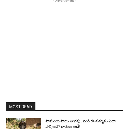
- Advertisment -
MOST READ
పాములు పాలు తాగవు.. మరి ఈ నమ్మకం ఎలా
వచ్చింది? కారణం ఇదే!