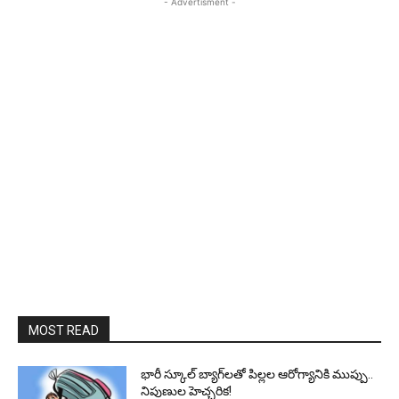
- Advertisment -
MOST READ
భారీ స్కూల్ బ్యాగ్‌లతో పిల్లల ఆరోగ్యానికి ముప్పు..
నిపుణుల హెచ్చరిక!