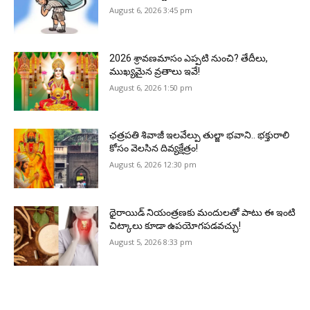
August 6, 2026 3:45 pm
2026 శ్రావణమాసం ఎప్పటి నుంచి? తేదీలు,
ముఖ్యమైన వ్రతాలు ఇవే!
August 6, 2026 1:50 pm
ఛత్రపతి శివాజీ ఇలవేల్పు తుల్జా భవాని.. భక్తురాలి
కోసం వెలసిన దివ్యక్షేత్రం!
August 6, 2026 12:30 pm
థైరాయిడ్ నియంత్రణకు మందులతో పాటు ఈ ఇంటి
చిట్కాలు కూడా ఉపయోగపడవచ్చు!
August 5, 2026 8:33 pm