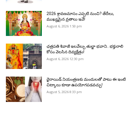
2026 శ్రావణమాసం ఎప్పటి నుంచి? తేదీలు,
ముఖ్యమైన వ్రతాలు ఇవే!
August 6, 2026 1:50 pm
ఛత్రపతి శివాజీ ఇలవేల్పు తుల్జా భవాని.. భక్తురాలి
కోసం వెలసిన దివ్యక్షేత్రం!
August 6, 2026 12:30 pm
థైరాయిడ్ నియంత్రణకు మందులతో పాటు ఈ ఇంటి
చిట్కాలు కూడా ఉపయోగపడవచ్చు!
August 5, 2026 8:33 pm