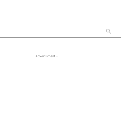
- Advertisment -