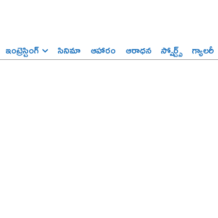
ఇంట్రెస్టింగ్‌
సినిమా
ఆహారం
ఆరాధన
స్పోర్ట్స్‌
గ్యాలరీ