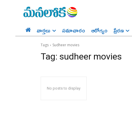
వార్తలు
సమాచారం
ఆరోగ్యం
ప్రేర‌ణ‌
Tags
Sudheer movies
Tag:
sudheer movies
No posts to display