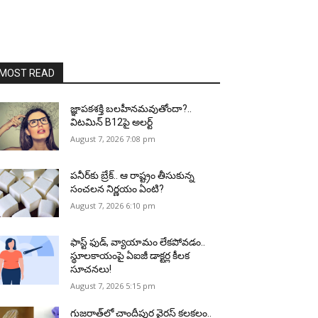
MOST READ
జ్ఞాపకశక్తి బలహీనమవుతోందా?..
విటమిన్ B12పై అలర్ట్
August 7, 2026 7:08 pm
పనీర్‌కు బ్రేక్.. ఆ రాష్ట్రం తీసుకున్న
సంచలన నిర్ణయం ఏంటి?
August 7, 2026 6:10 pm
ఫాస్ట్ ఫుడ్, వ్యాయామం లేకపోవడం..
స్థూలకాయంపై ఏఐజీ డాక్టర్ల కీలక
సూచనలు!
August 7, 2026 5:15 pm
గుజరాత్‌లో చాందీపుర వైరస్ కలకలం..