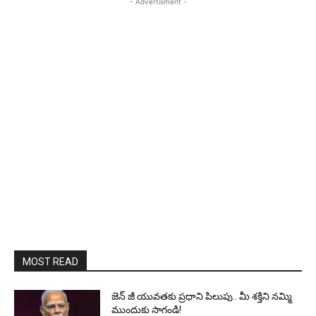
- Advertisment -
MOST READ
జెన్‌ జీ యువతకు ప్రధాని పిలుపు.. మీ శక్తిని నమ్మి
ముందుకు సాగండి!