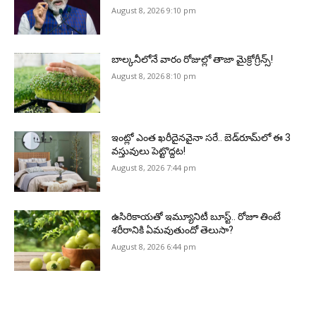
August 8, 2026 9:10 pm
బాల్కనీలోనే వారం రోజుల్లో తాజా మైక్రోగ్రీన్స్‌!
August 8, 2026 8:10 pm
ఇంట్లో ఎంత ఖరీదైనవైనా సరే.. బెడ్‌రూమ్‌లో ఈ 3
వస్తువులు పెట్టొద్దట!
August 8, 2026 7:44 pm
ఉసిరికాయతో ఇమ్యూనిటీ బూస్ట్‌.. రోజూ తింటే
శరీరానికి ఏమవుతుందో తెలుసా?
August 8, 2026 6:44 pm