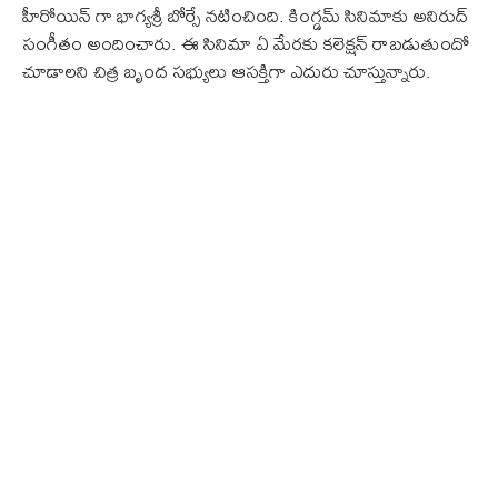
హీరోయిన్ గా భాగ్యశ్రీ బోర్సే నటించింది. కింగ్డమ్ సినిమాకు అనిరుద్
సంగీతం అందించారు. ఈ సినిమా ఏ మేరకు కలెక్షన్ రాబడుతుందో
చూడాలని చిత్ర బృంద సభ్యులు ఆసక్తిగా ఎదురు చూస్తున్నారు.