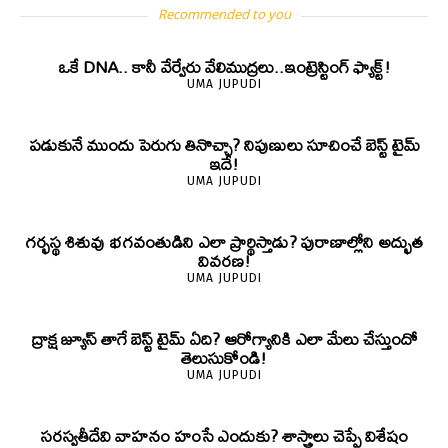
Recommended to you
ఒకే DNA.. కానీ వేర్వేరు వేలిముద్రలు..ఇంట్రెస్టింగ్ ఫ్యాక్ట్!
UMA JUPUDI
పడుకునే ముందు పెరుగు తినొచ్చా? నిపుణులు సూచించే బెస్ట్ టైమ్
ఇదే!
UMA JUPUDI
గర్భస్థ శిశువు భగవంతుడిని ఎలా ప్రార్థిస్తాడు? పురాణాల్లోని అద్భుత
వివరణ!
UMA JUPUDI
ద్రాక్ష జ్యూస్ తాగే బెస్ట్ టైమ్ ఏది? ఆరోగ్యానికి ఎలా మేలు చేస్తుందో
తెలుసుకోండి!
UMA JUPUDI
సరస్వతీదేవి వాహనం హంసే ఎందుకు? శాస్త్రాలు చెప్పే విశేషం