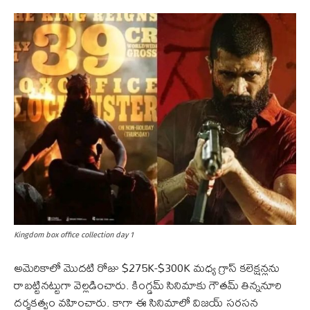
Kingdom box office collection day 1
అమెరికాలో మొదటి రోజు $275K-$300K మధ్య గ్రాస్ కలెక్షన్లను
రాబట్టినట్టుగా వెల్లడించారు. కింగ్డమ్ సినిమాకు గౌతమ్ తిన్ననూరి
దర్శకత్వం వహించారు. కాగా ఈ సినిమాలో విజయ్ సరసన