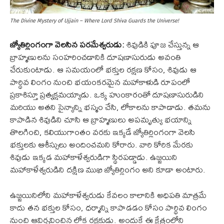
The Divine Mystery of Ujjain – Where Lord Shiva Guards the Universe!
జ్యోతిర్లింగంగా వెలసిన పరమేశ్వరుడు:
శివుడికి పూజ చేస్తున్న ఆ
బ్రాహ్మణులను సంహరించడానికి దూషణాసురుడు అవంతి
చేరుకుంటాడు. ఆ సమయంలో భక్తుల రక్షణ కోసం, శివుడు ఆ
పార్థివ లింగం నుంచి భయంకరమైన మహాకాళుడి రూపంలో
ప్రకాశిస్తూ ప్రత్యక్షమయ్యాడు. ఒక్క హుంకారంతో దూషణాసురుడిని
మరియు అతని సైన్యాన్ని భస్మం చేసి, లోకాలను కాపాడాడు. తమను
కాపాడిన శివుడిని చూసి ఆ బ్రాహ్మణులు అపమృత్యు భయాన్ని
తొలగించి, కలియుగాంతం వరకు ఇక్కడే జ్యోతిర్లింగంగా వెలసి
భక్తులకు ఆశీస్సులు అందించమని కోరారు. వారి కోరిక మేరకు
శివుడు ఇక్కడ మహాకాళేశ్వరుడిగా స్థిరపడ్డాడు. ఉజ్జయిని
మహాకాళేశ్వరుడిని దక్షిణ ముఖి జ్యోతిర్లింగం అని కూడా అంటారు.
ఉజ్జయినిలోని మహాకాళేశ్వరుడు కేవలం కాలానికి అధిపతి మాత్రమే
కాదు తన భక్తుల కోసం, ధర్మాన్ని కాపాడడం కోసం పార్థివ లింగం
నుంచి ఆవిర్భవించిన లోక రక్షకుడు. అందుకే ఈ క్షేత్రంలోని