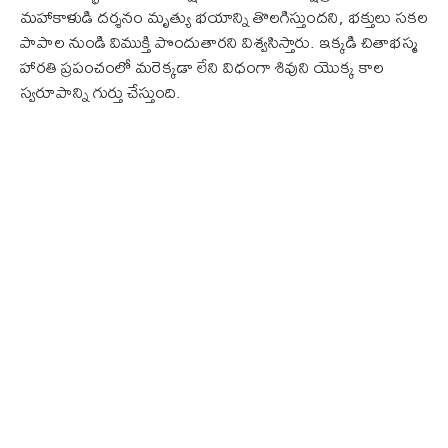
మహాకాళుడి దర్శనం మృత్యు భయాన్ని తొలగిస్తుందని, భక్తులు సకల
పాపాల నుండి విముక్తి పొందుతారని విశ్వసిస్తారు. ఇక్కడి చితాభస్మ
హారతి ప్రపంచంలో మరెక్కడా లేని విధంగా శివుని యొక్క కాల
స్వరూపాన్ని గుర్తు చేస్తుంది.