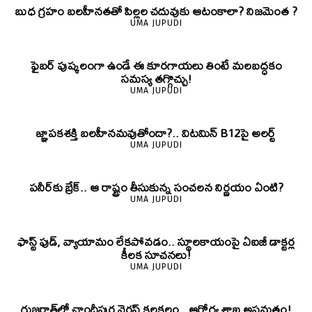
బుధ గ్రహం బలహీనతతో పిల్లల చదువుకు ఆటంకాలా? నిజమెంత ?
UMA JUPUDI
ఫైబర్‌ పుష్కలంగా ఉండే ఈ కూరగాయలు తింటే మలబద్ధకం
సమస్య తగ్గొచ్చు!
UMA JUPUDI
జ్ఞాపకశక్తి బలహీనమవుతోందా?.. విటమిన్ B12పై అలర్ట్
UMA JUPUDI
పనీర్‌కు బ్రేక్.. ఆ రాష్ట్రం తీసుకున్న సంచలన నిర్ణయం ఏంటి?
UMA JUPUDI
ఫాస్ట్ ఫుడ్, వ్యాయామం లేకపోవడం.. స్థూలకాయంపై ఏఐజీ డాక్టర్ల
కీలక సూచనలు!
UMA JUPUDI
గుజరాత్‌లో చాందీపుర వైరస్ కలకలం.. ఆరోగ్య శాఖ అప్రమత్తం!