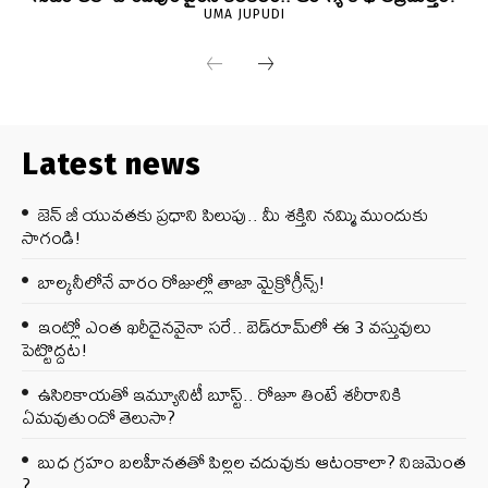
UMA JUPUDI
Latest news
జెన్‌ జీ యువతకు ప్రధాని పిలుపు.. మీ శక్తిని నమ్మి ముందుకు
సాగండి!
బాల్కనీలోనే వారం రోజుల్లో తాజా మైక్రోగ్రీన్స్‌!
ఇంట్లో ఎంత ఖరీదైనవైనా సరే.. బెడ్‌రూమ్‌లో ఈ 3 వస్తువులు
పెట్టొద్దట!
ఉసిరికాయతో ఇమ్యూనిటీ బూస్ట్‌.. రోజూ తింటే శరీరానికి
ఏమవుతుందో తెలుసా?
బుధ గ్రహం బలహీనతతో పిల్లల చదువుకు ఆటంకాలా? నిజమెంత
?