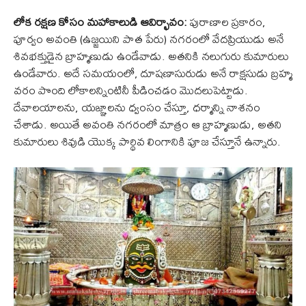
లోక రక్షణ కోసం మహాకాలుడి ఆవిర్భావం:
పురాణాల ప్రకారం,
పూర్వం అవంతి (ఉజ్జయిని పాత పేరు) నగరంలో వేదప్రియుడు అనే
శివభక్తుడైన బ్రాహ్మణుడు ఉండేవాడు. అతనికి నలుగురు కుమారులు
ఉండేవారు. అదే సమయంలో, దూషణాసురుడు అనే రాక్షసుడు బ్రహ్మ
వరం పొంది లోకాలన్నింటినీ పీడించడం మొదలుపెట్టాడు.
దేవాలయాలను, యజ్ఞాలను ధ్వంసం చేస్తూ, ధర్మాన్ని నాశనం
చేశాడు. అయితే అవంతి నగరంలో మాత్రం ఆ బ్రాహ్మణుడు, అతని
కుమారులు శివుడి యొక్క పార్థివ లింగానికి పూజ చేస్తూనే ఉన్నారు.