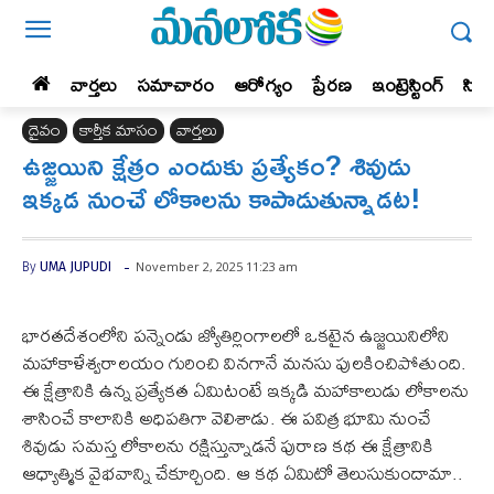
వార్తలు
సమాచారం
ఆరోగ్యం
ప్రేర‌ణ‌
ఇంట్రెస్టింగ్‌
సిన
దైవం
కార్తీక మాసం
వార్తలు
ఉజ్జయిని క్షేత్రం ఎందుకు ప్రత్యేకం? శివుడు
ఇక్కడ నుంచే లోకాలను కాపాడుతున్నాడట!
-
November 2, 2025 11:23 am
By
UMA JUPUDI
భారతదేశంలోని పన్నెండు జ్యోతిర్లింగాలలో ఒకటైన ఉజ్జయినిలోని
మహాకాళేశ్వరాలయం గురించి వినగానే మనసు పులకించిపోతుంది.
ఈ క్షేత్రానికి ఉన్న ప్రత్యేకత ఏమిటంటే ఇక్కడి మహాకాలుడు లోకాలను
శాసించే కాలానికి అధిపతిగా వెలిశాడు. ఈ పవిత్ర భూమి నుంచే
శివుడు సమస్త లోకాలను రక్షిస్తున్నాడనే పురాణ కథ ఈ క్షేత్రానికి
ఆధ్యాత్మిక వైభవాన్ని చేకూర్చింది. ఆ కథ ఏమిటో తెలుసుకుందామా..