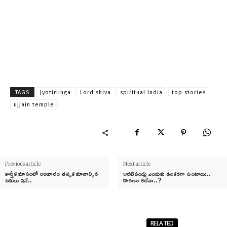
TAGS
Jyotirlinga
Lord shiva
spiritual India
top stories
ujjain temple
Previous article
Next article
కార్తీక మాసంలో ఆదివారం తప్పక మానాల్సిన
అరటిపండ్లు ఎందుకు వంకరగా ఉంటాయి..
పనులు ఇవే..
కారణం అదేనా..?
RELATED