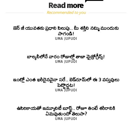
Read more
Recommended to you
జెన్‌ జీ యువతకు ప్రధాని పిలుపు.. మీ శక్తిని నమ్మి ముందుకు
సాగండి!
UMA JUPUDI
బాల్కనీలోనే వారం రోజుల్లో తాజా మైక్రోగ్రీన్స్‌!
UMA JUPUDI
ఇంట్లో ఎంత ఖరీదైనవైనా సరే.. బెడ్‌రూమ్‌లో ఈ 3 వస్తువులు
పెట్టొద్దట!
UMA JUPUDI
ఉసిరికాయతో ఇమ్యూనిటీ బూస్ట్‌.. రోజూ తింటే శరీరానికి
ఏమవుతుందో తెలుసా?
UMA JUPUDI