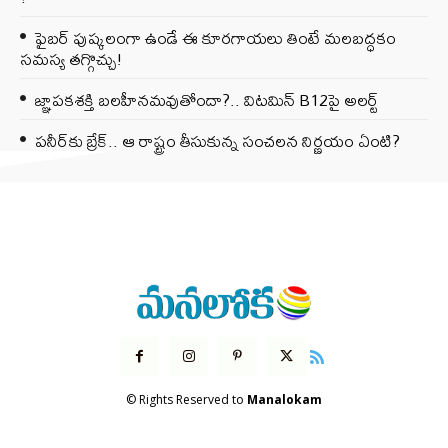
ఫైబర్‌ పుష్కలంగా ఉండే ఈ కూరగాయలు తింటే మలబద్ధకం
సమస్య తగ్గొచ్చు!
జ్ఞాపకశక్తి బలహీనమవుతోందా?.. విటమిన్ B12పై అలర్ట్
పనీర్‌కు బ్రేక్.. ఆ రాష్ట్రం తీసుకున్న సంచలన నిర్ణయం ఏంటి?
© Rights Reserved to
Manalokam