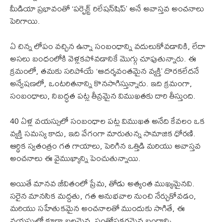
మీడియా ప్రభావంతో ‘పర్ఫెక్ట్ రిలేషన్‌షిప్’ అనే అవాస్తవ అంచనాలు
పెరిగాయి.
ఏ చిన్న లోపం వచ్చిన ఉన్నా సంబంధాన్ని వదులుకోవడానికి, లేదా
అసలు బంధంలోకి వెళ్లకపోవడానికే మొగ్గు చూపుతున్నారు. ఈ
క్రమంలో, తమకు సరిపోయే ‘ఆదర్శవంతమైన వ్యక్తి’ దొరకలేదనే
అన్వేషణలో, ఒంటరితనాన్ని కొనసాగిస్తున్నారు. ఇది క్రమంగా,
సంబంధాలు, నిబద్ధత పట్ల తీవ్రమైన విముఖతకు దారి తీస్తుంది.
40 ఏళ్ల వయస్సులో సంబంధాల పట్ల విముఖత అనేది కేవలం ఒక
వ్యక్తి సమస్య కాదు, ఇది వేగంగా మారుతున్న సామాజిక ధోరణి.
ఆర్థిక స్వతంత్రం గత గాయాలు, పెరిగిన ఒత్తిడి మరియు అవాస్తవ
అంచనాలు ఈ వైముఖ్యాన్ని పెంచుతున్నాయి.
అయితే మానవ జీవితంలో ప్రేమ, తోడు అత్యంత ముఖ్యమైనవి.
సరైన మానసిక మద్దతు, గత అనుభవాల నుంచి నేర్చుకోవడం,
మరియు సహేతుకమైన అంచనాలతో ముందుకు సాగితే, ఈ
వయస్సులో కూడా బలమైన, సంతోషకరమైన బంధాన్ని