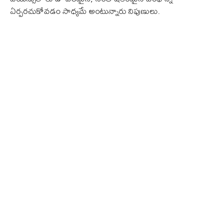
ఏర్పరచుకోవడం సాధ్యమే అంటున్నారు నిపుణులు.