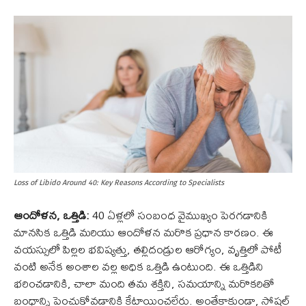
Loss of Libido Around 40: Key Reasons According to Specialists
ఆందోళన, ఒత్తిడి:
40 ఏళ్లలో సంబంధ వైముఖ్యం పెరగడానికి
మానసిక ఒత్తిడి మరియు ఆందోళన మరొక ప్రధాన కారణం. ఈ
వయస్సులో పిల్లల భవిష్యత్తు, తల్లిదండ్రుల ఆరోగ్యం, వృత్తిలో పోటీ
వంటి అనేక అంశాల వల్ల అధిక ఒత్తిడి ఉంటుంది. ఈ ఒత్తిడిని
భరించడానికి, చాలా మంది తమ శక్తిని, సమయాన్ని మరొకరితో
బంధాన్ని పెంచుకోవడానికి కేటాయించలేరు. అంతేకాకుండా, సోషల్