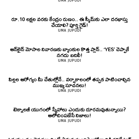
UMA JUPUDI
రూ.10 లక్షల వరకు కేంద్రం రుణం.. ఈ స్కీమ్‌కు ఎలా దరఖాస్తు
చేయాలి? పూర్తి గైడ్!
UMA JUPUDI
ఆన్‌లైన్ మోసాల నివారణకు బ్యాంకుల కొత్త ప్లాన్.. ‘YES’ చెప్పాకే
నగదు బదిలీ!
UMA JUPUDI
పిల్లల ఆరోగ్యం మీ చేతుల్లోనే.. వర్షాకాలంలో తప్పక పాటించాల్సిన
ముఖ్య సూచనలు!
UMA JUPUDI
టెక్నాలజీ యుగంలో స్నేహాలు ఎందుకు దూరమవుతున్నాయి?
ఆలోచింపజేసే నిజాలు!
UMA JUPUDI