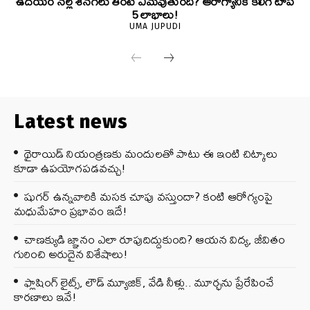
ఉదయం నల్ల శెనగలు తింటే ఏమవుతుంది? ఆరోగ్యానికి కలిగే టాప్
5 లాభాలు!
UMA JUPUDI
Latest news
థైరాయిడ్ నియంత్రణకు మందులతో పాటు ఈ ఇంటి చిట్కాలు
కూడా ఉపయోగపడవచ్చు!
షుగర్ ఉన్నవారికి మసక చూపు వస్తుందా? కంటి ఆరోగ్యంపై
మధుమేహం ప్రభావం ఇదే!
చాణక్యుడి జ్ఞానం ఎలా రూపుదిద్దుకుంది? ఆయన విద్య, జీవితం
గురించి అరుదైన విశేషాలు!
ఫ్లాషింగ్ లైట్స్, లౌడ్ మ్యూజిక్, వేడి నీళ్లు.. మూర్ఛను ప్రేరేపించే
కారణాలు ఇవే!