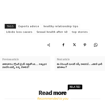
TAGS
Experts advice
healthy relationship tips
Libido loss causes
Sexual health after 40
top stories
Previous article
Next article
శాకాహారం గ్లోబల్ ట్రెండ్ అవుతోంది… అత్యధిక
ఈ డిసెంబర్ సూపర్ లక్కీ రాశులివే.. ఎవరికి భారీ
వెజిటేరియన్స్ ఉన్న దేశాలివే!
ఫలితాలు?
RELATED
Read more
Recommended to you