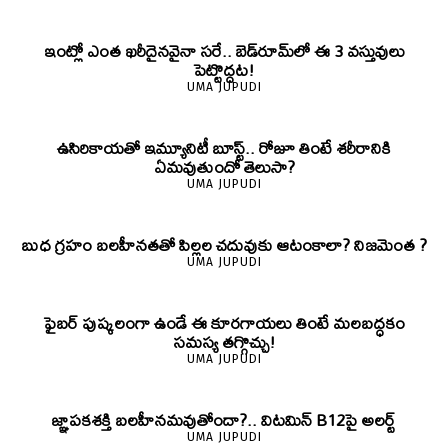
ఇంట్లో ఎంత ఖరీదైనవైనా సరే.. బెడ్‌రూమ్‌లో ఈ 3 వస్తువులు
పెట్టొద్దట!
UMA JUPUDI
ఉసిరికాయతో ఇమ్యూనిటీ బూస్ట్‌.. రోజూ తింటే శరీరానికి
ఏమవుతుందో తెలుసా?
UMA JUPUDI
బుధ గ్రహం బలహీనతతో పిల్లల చదువుకు ఆటంకాలా? నిజమెంత ?
UMA JUPUDI
ఫైబర్‌ పుష్కలంగా ఉండే ఈ కూరగాయలు తింటే మలబద్ధకం
సమస్య తగ్గొచ్చు!
UMA JUPUDI
జ్ఞాపకశక్తి బలహీనమవుతోందా?.. విటమిన్ B12పై అలర్ట్
UMA JUPUDI