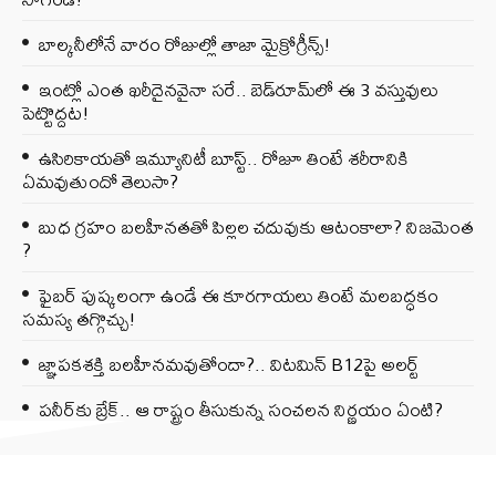
బాల్కనీలోనే వారం రోజుల్లో తాజా మైక్రోగ్రీన్స్‌!
ఇంట్లో ఎంత ఖరీదైనవైనా సరే.. బెడ్‌రూమ్‌లో ఈ 3 వస్తువులు
పెట్టొద్దట!
ఉసిరికాయతో ఇమ్యూనిటీ బూస్ట్‌.. రోజూ తింటే శరీరానికి
ఏమవుతుందో తెలుసా?
బుధ గ్రహం బలహీనతతో పిల్లల చదువుకు ఆటంకాలా? నిజమెంత
?
ఫైబర్‌ పుష్కలంగా ఉండే ఈ కూరగాయలు తింటే మలబద్ధకం
సమస్య తగ్గొచ్చు!
జ్ఞాపకశక్తి బలహీనమవుతోందా?.. విటమిన్ B12పై అలర్ట్
పనీర్‌కు బ్రేక్.. ఆ రాష్ట్రం తీసుకున్న సంచలన నిర్ణయం ఏంటి?