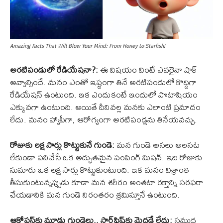
Amazing Facts That Will Blow Your Mind: From Honey to Starfish!
అరటిపండులో రేడియేషనా?:
ఈ విషయం వింటే ఎవరైనా షాక్
అవ్వాల్సిందే. మనం ఎంతో ఇష్టంగా తినే అరటిపండులో కొద్దిగా
రేడియేషన్ ఉంటుంది. ఇక ఎందుకంటే ఇందులో పొటాషియం
ఎక్కువగా ఉంటుంది. అయితే దీనివల్ల మనకు ఎలాంటి ప్రమాదం
లేదు. మనం హ్యాపీగా, ఆరోగ్యంగా అరటిపండ్లను తినేయవచ్చు.
రోజుకు లక్ష సార్లు కొట్టుకునే గుండె:
మన గుండె అసలు అలసట
లేకుండా పనిచేసే ఒక అద్భుతమైన పంపింగ్ మిషన్. ఇది రోజుకు
సుమారు ఒక లక్ష సార్లు కొట్టుకుంటుంది. ఇక మనం విశ్రాంతి
తీసుకుంటున్నప్పుడు కూడా మన శరీరం అంతటా రక్తాన్ని సరఫరా
చేయడానికి మన గుండె నిరంతరం శ్రమిస్తూనే ఉంటుంది.
ఆక్టోపస్‌కు మూడు గుండెలు.. స్టార్‌ఫిష్‌కు మెదడే లేదు:
సముద్ర