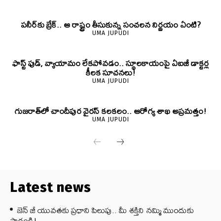
పనీర్‌కు బ్రేక్.. ఆ రాష్ట్రం తీసుకున్న సంచలన నిర్ణయం ఏంటి?
UMA JUPUDI
ఫాస్ట్ ఫుడ్, వ్యాయామం లేకపోవడం.. స్థూలకాయంపై ఏఐజీ డాక్టర్ల
కీలక సూచనలు!
UMA JUPUDI
గుజరాత్‌లో చాందీపుర వైరస్ కలకలం.. ఆరోగ్య శాఖ అప్రమత్తం!
UMA JUPUDI
Latest news
జెన్‌ జీ యువతకు ప్రధాని పిలుపు.. మీ శక్తిని నమ్మి ముందుకు
సాగండి!