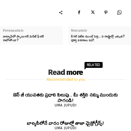
Previous article
Next article
వాట్సాప్‌లో స్పాయిలర్ మెసేజ్ ఫీచర్
లీగల్ ఏజ్‌కు ముందే పెళ్లి.. ఏ రాష్ట్రాల్లో ఎక్కువ?
రాబోతోంది?
పూర్తి వివరాలు ఇవే!
RELATED
Read more
Recommended to you
జెన్‌ జీ యువతకు ప్రధాని పిలుపు.. మీ శక్తిని నమ్మి ముందుకు
సాగండి!
UMA JUPUDI
బాల్కనీలోనే వారం రోజుల్లో తాజా మైక్రోగ్రీన్స్‌!
UMA JUPUDI