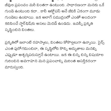
జీవుల ప్రపంచం మరీ వింతగా ఉంటుంది. సాధారణంగా మనకు ఒకే
గుండె ఉంటుంది కదా.. కానీ ఆక్టోపస్ అనే జీవికి ఏకంగా మూడు
గుండెలు ఉంటాయి. ఇక అలాగే సముద్రంలో ఎంతో అందంగా
కనిపించే స్టార్‌ఫిష్‌కు అసలు మెదడే ఉండదు. ఇవన్నీ ప్రకృతి
సృష్టించిన వింతలు.
ప్రకృతిలో ఇలాంటి రహస్యాలు, వింతలు కోకొల్లలుగా ఉన్నాయి. సైన్స్
ఎంత పురోగమించినా, ఈ సృష్టిలోని కొన్ని అద్భుతాలు మనల్ని
ఎప్పుడూ ఆశ్చర్యపరుస్తూనే ఉంటాయి. ఇక ఈ చిన్న చిన్న విషయాల
గురించిన అవగాహన మన ప్రపంచాన్ని మరింత ఆసక్తికరంగా
మారుస్తుంది.