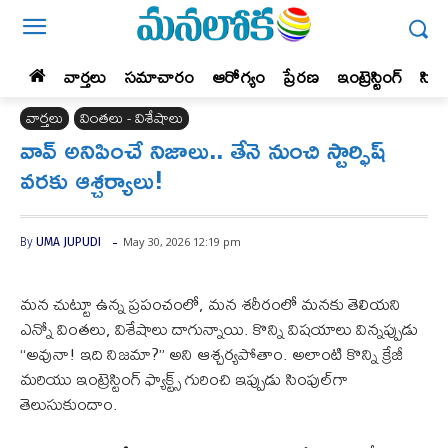
వార్తలు
సమాచారం
ఆరోగ్యం
ప్రేర‌ణ‌
ఇంట్రెస్టింగ్‌
సిన
వార్తలు
వింతలు - విశేషాలు
వావ్ అనిపించే నిజాలు.. తేనె నుంచి స్టార్ఫిష్
వరకు ఆశ్చర్యాలు!
-
May 30, 2026 12:19 pm
By
UMA JUPUDI
మన చుట్టూ ఉన్న ప్రపంచంలో, మన శరీరంలో మనకు తెలియని
ఎన్నో వింతలు, విశేషాలు దాగున్నాయి. కొన్ని విషయాలు విన్నప్పుడు
“అవునా! ఇది నిజమా?” అని ఆశ్చర్యపోతాం. అలాంటి కొన్ని క్రేజీ
మరియు ఇంట్రెస్టింగ్ ఫ్యాక్ట్స్ గురించి ఇప్పుడు సింపుల్‌గా
తెలుసుకుందాం.