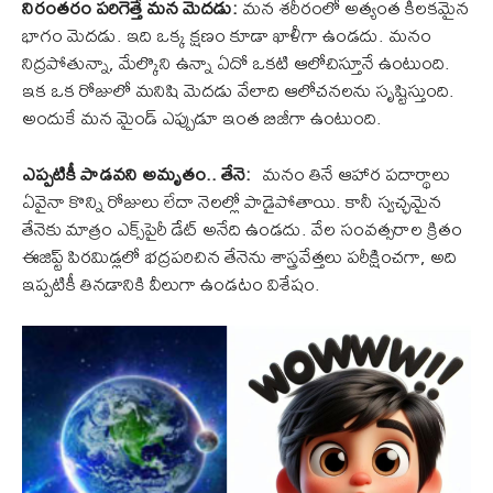
నిరంతరం పరిగెత్తే మన మెదడు:
మన శరీరంలో అత్యంత కీలకమైన
భాగం మెదడు. ఇది ఒక్క క్షణం కూడా ఖాళీగా ఉండదు. మనం
నిద్రపోతున్నా, మేల్కొని ఉన్నా ఏదో ఒకటి ఆలోచిస్తూనే ఉంటుంది.
ఇక ఒక రోజులో మనిషి మెదడు వేలాది ఆలోచనలను సృష్టిస్తుంది.
అందుకే మన మైండ్ ఎప్పుడూ ఇంత బిజీగా ఉంటుంది.
ఎప్పటికీ పాడవని అమృతం.. తేనె:
మనం తినే ఆహార పదార్థాలు
ఏవైనా కొన్ని రోజులు లేదా నెలల్లో పాడైపోతాయి. కానీ స్వచ్ఛమైన
తేనెకు మాత్రం ఎక్స్‌పైరీ డేట్ అనేది ఉండదు. వేల సంవత్సరాల క్రితం
ఈజిప్ట్ పిరమిడ్లలో భద్రపరిచిన తేనెను శాస్త్రవేత్తలు పరీక్షించగా, అది
ఇప్పటికీ తినడానికి వీలుగా ఉండటం విశేషం.