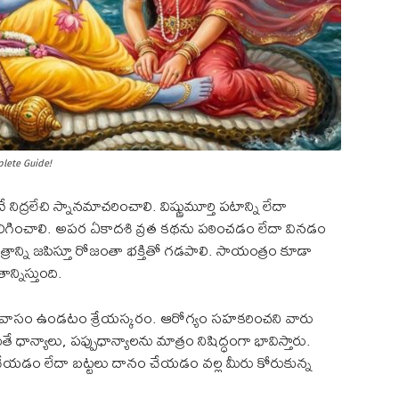
plete Guide!
ిద్రలేచి స్నానమాచరించాలి. విష్ణుమూర్తి పటాన్ని లేదా
వెలిగించాలి. అపర ఏకాదశి వ్రత కథను పఠించడం లేదా వినడం
్ని జపిస్తూ రోజంతా భక్తితో గడపాలి. సాయంత్రం కూడా
నిస్తుంది.
పవాసం ఉండటం శ్రేయస్కరం. ఆరోగ్యం సహకరించని వారు
ాన్యాలు, పప్పుధాన్యాలను మాత్రం నిషిద్ధంగా భావిస్తారు.
ేయడం లేదా బట్టలు దానం చేయడం వల్ల మీరు కోరుకున్న