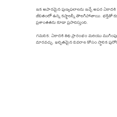
ఇక అపారమైన పుణ్యఫలాలను ఇచ్చే అపర ఏకాదశి రోజు
జీవితంలో ఉన్న కష్టాలన్నీ తొలగిపోతాయి. భక్తి
ప్రశాంతతను కూడా ప్రసాదిస్తుంది.
గమనిక: ఏకాదశి తిథి ప్రారంభం మరియు ముగింప
మారవచ్చు. ఖచ్చితమైన వివరాల కోసం స్థానిక పుర