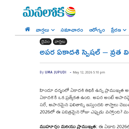
వార్తలు
సమాచారం
ఆరోగ్యం
ప్రేర‌ణ‌
దైవం
వార్తలు
అపర ఏకాదశి స్పెషల్ – వ్ర
-
May 12, 2026 5:10 pm
By
UMA JUPUDI
హిందూ ధర్మంలో ఏకాదశి తిథికి ఉన్న ప్రాముఖ్యత 
ఏకాదశి’కి ఒక ప్రత్యేకత ఉంది. అపర అంటే అపారమై
సరే, అపారమైన ఫలితాన్ని ఇస్తుందని శాస్త్రాలు చ
2026లో ఈ పవిత్రమైన రోజు ఎప్పుడు వస్తోంది?
ముహూర్తం మరియు ప్రాముఖ్యత:
ఈ ఏడాది 2026లో 