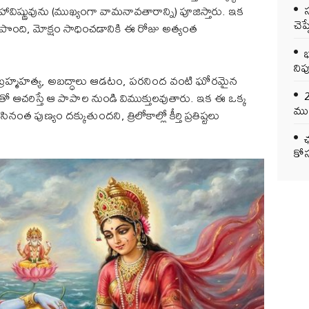
హావిష్ణువును (ముఖ్యంగా వామనావతారాన్ని) పూజిస్తారు. ఇక
చెప
 పొంది, మోక్షం సాధించడానికి ఈ రోజు అత్యంత
భ
నిప
.. బ్రహ్మహత్య, అబద్ధాలు ఆడటం, పరనింద వంటి ఘోరమైన
తితో ఆచరిస్తే ఆ పాపాల నుండి విముక్తులవుతారు. ఇక ఈ ఒక్క
ముఖ
ణ్యం దక్కుతుందని, త్రిలోకాల్లో కీర్తి ప్రతిష్టలు
ఛ
కోస