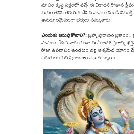
మాసం కృష్ణ పక్షంలో వచ్చే ఈ ఏకాదశి రోజున శ్రీమ
మనం తెలిసి తెలియక చేసిన పాపాల నుండి విముక్తి
అనుకూలమైనదిగా భక్తులు నమ్ముతారు.
ఎందుకు జరుపుకోవాలి?:
బ్రహ్మ పురాణం ప్రకారం
పాపాలు చేసిన వారు కూడా ఈ ఏకాదశి వ్రతాన్ని భక్
రోజు ఉపవాసం ఉండటం వల్ల అశ్వమేధ యాగం చేసినంత పు
పెరుగుతాయని పురాణాలు చెబుతున్నాయి.