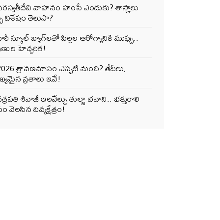
సరస్వతీదేవి వాహనం హంసే ఎందుకు? శాస్త్రాలు
్పే విశేషం తెలుసా?
ారీ స్కూల్ బ్యాగ్‌లతో పిల్లల ఆరోగ్యానికి ముప్పు..
ుణుల హెచ్చరిక!
2026 శ్రావణమాసం ఎప్పటి నుంచి? తేదీలు,
్యమైన వ్రతాలు ఇవే!
త్రపతి శివాజీ ఇలవేల్పు తుల్జా భవాని.. భక్తురాలి
ం వెలసిన దివ్యక్షేత్రం!