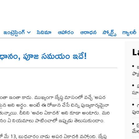
ఇంట్రెస్టింగ్‌
సినిమా
ఆహారం
ఆరాధన
స్పోర్ట్స్‌
గ్యాలరీ
త విధానం, పూజ సమయం ఇదే!
L
ఒ
ఫ్యాక
సూచ
అంతా ఇంతా కాదు. ముఖ్యంగా జ్యేష్ఠ మాసంలో వచ్చే ‘అపర
న అని అర్థం. అంటే ఈ రోజున చేసే చిన్న పుణ్యకార్యమైనా
గ
పుర
ెబుతున్నాయి. దీనిని ‘అచల ఏకాదశి’ అని కూడా అంటారు. మరి
 మనం ఏ నియమాలు పాటించాలో ఇప్పుడు తెలుసుకుందాం.
ద
మేల
మే 13, బుధవారం నాడు అపర ఏకాదశి వస్తోంది. జ్యేష్ఠ