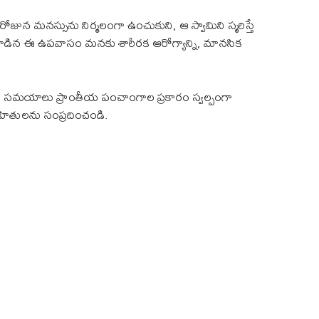
న మనస్సును నిర్మలంగా ఉంచుకుని, ఆ స్వామిని స్మరిస్తే
తో కూడిన ఈ ఉపవాసం మనకు శారీరక ఆరోగ్యాన్ని, మానసిక
ు సమయాలు ప్రాంతీయ పంచాంగాల ప్రకారం స్వల్పంగా
ోహితులను సంప్రదించండి.