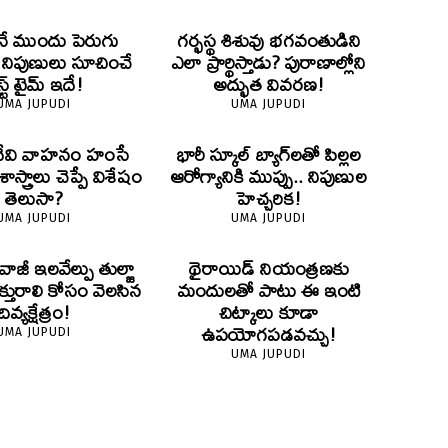
ే ముందు పెరుగు
గర్భస్థ శిశువు భగవంతుడిని
? నిపుణులు సూచించే
ఎలా ప్రార్థిస్తాడు? పురాణాల్లోని
స్ట్ టైమ్ ఇదే!
అద్భుత వివరణ!
UMA JUPUDI
UMA JUPUDI
దేవి వాహనం హంసే
భారీ స్కూల్ బ్యాగ్‌లతో పిల్లల
స్త్రాలు చెప్పే విశేషం
ఆరోగ్యానికి ముప్పు.. నిపుణుల
తెలుసా?
హెచ్చరిక!
UMA JUPUDI
UMA JUPUDI
ివాజీ ఇలవేల్పు తుల్జా
థైరాయిడ్ నియంత్రణకు
క్తురాలి కోసం వెలసిన
మందులతో పాటు ఈ ఇంటి
దివ్యక్షేత్రం!
చిట్కాలు కూడా
ఉపయోగపడవచ్చు!
UMA JUPUDI
UMA JUPUDI