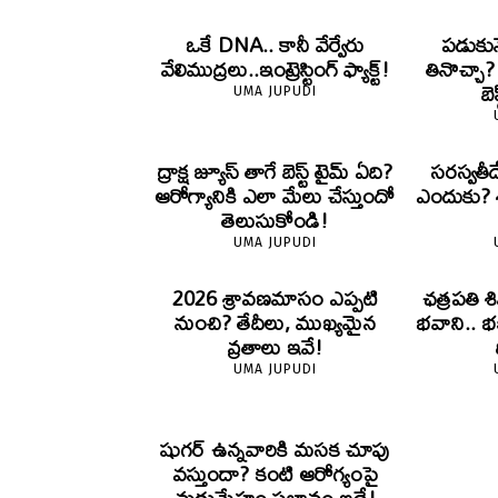
ఒకే DNA.. కానీ వేర్వేరు
పడుకున
వేలిముద్రలు..ఇంట్రెస్టింగ్ ఫ్యాక్ట్!
తినొచ్చా
బె
UMA JUPUDI
ద్రాక్ష జ్యూస్ తాగే బెస్ట్ టైమ్ ఏది?
సరస్వతీ
ఆరోగ్యానికి ఎలా మేలు చేస్తుందో
ఎందుకు? శా
తెలుసుకోండి!
UMA JUPUDI
2026 శ్రావణమాసం ఎప్పటి
ఛత్రపతి శ
నుంచి? తేదీలు, ముఖ్యమైన
భవాని.. భ
వ్రతాలు ఇవే!
UMA JUPUDI
షుగర్ ఉన్నవారికి మసక చూపు
వస్తుందా? కంటి ఆరోగ్యంపై