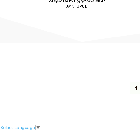
మధుమేహం ప్రభావం ఇదే!
UMA JUPUDI
Select Language
▼