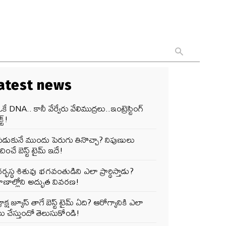
atest news
కే DNA.. కానీ వేర్వేరు వేలిముద్రలు..ఇంట్రెస్టింగ్
్ట్!
పడుకునే ముందు పెరుగు తినొచ్చా? నిపుణులు
ించే బెస్ట్ టైమ్ ఇదే!
ర్భస్థ శిశువు భగవంతుడిని ఎలా ప్రార్థిస్తాడు?
ాణాల్లోని అద్భుత వివరణ!
్రాక్ష జ్యూస్ తాగే బెస్ట్ టైమ్ ఏది? ఆరోగ్యానికి ఎలా
ు చేస్తుందో తెలుసుకోండి!