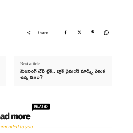
Share
Next article
మెజరింగ్ టేప్ ట్రిక్.. బ్లాక్ డైమండ్ మార్క్స్ వెనుక
ఉన్న నిజం?
RELATED
ad more
mmended to you