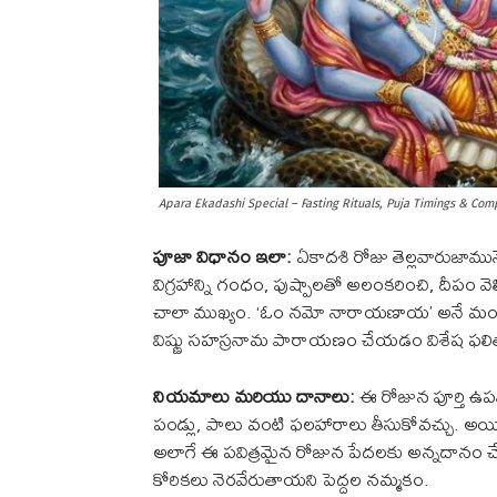
Apara Ekadashi Special – Fasting Rituals, Puja Timings & Com
పూజా విధానం ఇలా:
ఏకాదశి రోజు తెల్లవారుజామునే న
విగ్రహాన్ని గంధం, పుష్పాలతో అలంకరించి, దీపం 
చాలా ముఖ్యం. ‘ఓం నమో నారాయణాయ’ అనే మంత్రాన
విష్ణు సహస్రనామ పారాయణం చేయడం విశేష ఫలితాన్
నియమాలు మరియు దానాలు:
ఈ రోజున పూర్తి ఉ
పండ్లు, పాలు వంటి ఫలహారాలు తీసుకోవచ్చు. అయితే ధ
అలాగే ఈ పవిత్రమైన రోజున పేదలకు అన్నదానం చ
కోరికలు నెరవేరుతాయని పెద్దల నమ్మకం.