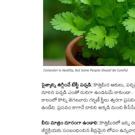
Coriander Is Healthy, But Some People Should Be Careful
పైత్యాన్ని తగ్గించే టేస్టీ పచ్చడి:
కొత్తిమీర ఆకులు, పచ
నూరిన పచ్చడి ఎంతో రుచిగా ఉండటమే కాకుండా.. శరీ
కాలంలో కొన్ని తెగలవారు గర్భిణీ స్త్రీలు త్వరగా ప
ఉండేది. ప్రసవం కాగానే దానిని అక్కడి నుంచి తీసేస
వీరు మాత్రం దూరంగా ఉండాలి:
కొత్తిమీరలో ఇన్ని రక
జీర్ణక్రియకు సంబంధించిన తీవ్రమైన లోపం ఉన్నవారు 