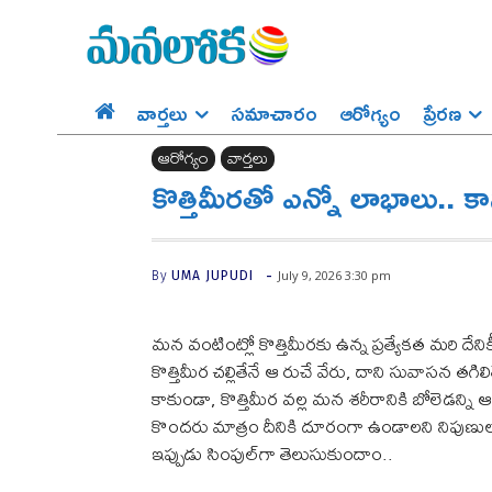
వార్తలు
సమాచారం
ఆరోగ్యం
ప్రేర‌ణ‌
ఆరోగ్యం
వార్తలు
కొత్తిమీరతో ఎన్నో లాభాలు.. క
-
July 9, 2026 3:30 pm
By
UMA JUPUDI
మన వంటింట్లో కొత్తిమీరకు ఉన్న ప్రత్యేకత మరి దేని
కొత్తిమీర చల్లితేనే ఆ రుచే వేరు, దాని సువాసన తగ
కాకుండా, కొత్తిమీర వల్ల మన శరీరానికి బోలెడన
కొందరు మాత్రం దీనికి దూరంగా ఉండాలని నిపుణులు
ఇప్పుడు సింపుల్‌గా తెలుసుకుందాం..