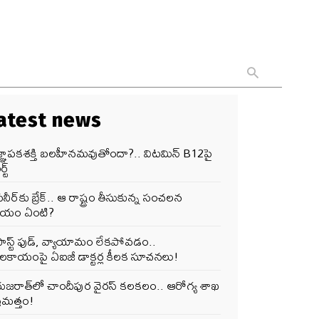
atest news
జ్ఞాపకశక్తి బలహీనమవుతోందా?.. విటమిన్ B12పై
్ట్
నీర్‌కు బ్రేక్.. ఆ రాష్ట్రం తీసుకున్న సంచలన
ర్ణయం ఏంటి?
ఫాస్ట్ ఫుడ్, వ్యాయామం లేకపోవడం..
ూలకాయంపై ఏఐజీ డాక్టర్ల కీలక సూచనలు!
గుజరాత్‌లో చాందీపుర వైరస్ కలకలం.. ఆరోగ్య శాఖ
రమత్తం!