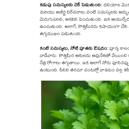
కడుపు సమస్యలకు చెక్ పెడుతుంది:
ధనియాల మొక్క 
మరియు అజీర్ణ విరేచనాలు వంటి సమస్యలకు అద్భుత
మెరుగుపరిచి, ఆకలిని పెంచుతుంది. ఇక ఆయుర్వ
ఉంచుతుంది. అలాగే, కొత్తిమీరను కషాయంగా చేసి ప
తగ్గుముఖం పడుతుంది.
కంటి సమస్యలు, నోటి పూతకు ఔషధం:
పూర్వ కాలం
వాడేవారు. కొత్తిమీర ఆకులను ఆవునేతితో వేయించి కనుర
నేత్ర రోగాలు తగ్గుతాయి. ఇక అలాగే నోరు పూసినప్పు
ఉంటుంది. దీనిని తరచూ వంటల్లో వాడటం వల్ల శరీరంల