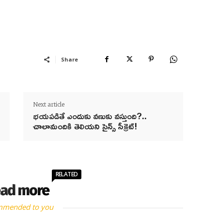
Share
Next article
భయపడితే ఎందుకు వణుకు వస్తుంది?..
చాలామందికి తెలియని సైన్స్ సీక్రెట్!
RELATED
ad more
mmended to you