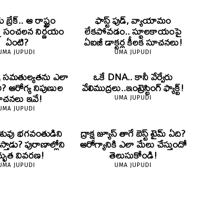
ు బ్రేక్.. ఆ రాష్ట్రం
ఫాస్ట్ ఫుడ్, వ్యాయామం
్న సంచలన నిర్ణయం
లేకపోవడం.. స్థూలకాయంపై
ఏంటి?
ఏఐజీ డాక్టర్ల కీలక సూచనలు!
UMA JUPUDI
UMA JUPUDI
ైట్స్ సమతుల్యతను ఎలా
ఒకే DNA.. కానీ వేర్వేరు
ి? ఆరోగ్య నిపుణుల
వేలిముద్రలు..ఇంట్రెస్టింగ్ ఫ్యాక్ట్!
ూచనలు ఇవే!
UMA JUPUDI
UMA JUPUDI
 శిశువు భగవంతుడిని
ద్రాక్ష జ్యూస్ తాగే బెస్ట్ టైమ్ ఏది?
థిస్తాడు? పురాణాల్లోని
ఆరోగ్యానికి ఎలా మేలు చేస్తుందో
్భుత వివరణ!
తెలుసుకోండి!
UMA JUPUDI
UMA JUPUDI