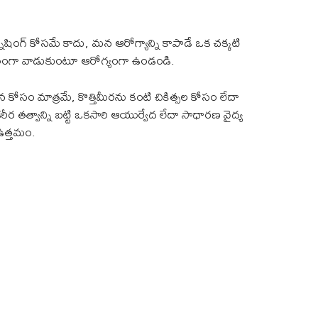
నిషింగ్ కోసమే కాదు, మన ఆరోగ్యాన్ని కాపాడే ఒక చక్కటి
మితంగా వాడుకుంటూ ఆరోగ్యంగా ఉండండి.
సం మాత్రమే, కొత్తిమీరను కంటి చికిత్సల కోసం లేదా
త్వాన్ని బట్టి ఒకసారి ఆయుర్వేద లేదా సాధారణ వైద్య
ఉత్తమం.