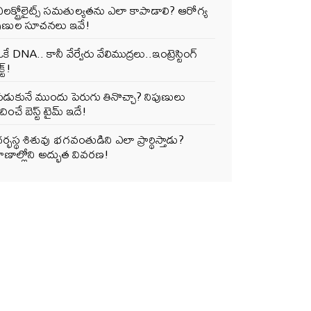
లక్ట్రోలైట్స్ సమతుల్యతను ఎలా కాపాడాలి? ఆరోగ్య
పుణుల సూచనలు ఇవే!
కే DNA.. కానీ వేర్వేరు వేలిముద్రలు..ఇంట్రెస్టింగ్
్ట్!
పడుకునే ముందు పెరుగు తినొచ్చా? నిపుణులు
ించే బెస్ట్ టైమ్ ఇదే!
ర్భస్థ శిశువు భగవంతుడిని ఎలా ప్రార్థిస్తాడు?
ాణాల్లోని అద్భుత వివరణ!