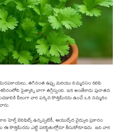
్చిమిరపకాయలు, తగినంత ఉప్పు మరియు నిమ్మరసం కలిపి
రంలోని పైత్యాన్ని బాగా తగ్గిస్తుంది. ఇక అంతేకాదు పురాతన
్రసవించడానికి వీలుగా వారి పక్కన కొత్తిమీరను ఉంచే ఒక నమ్మకం
ేవారు.
ాల హెల్త్ బెనిఫిట్స్ ఉన్నప్పటికీ, ఆయుర్వేద వైద్యుల ప్రకారం
ఈ కొత్తిమీరను ఎట్టి పరిస్థితుల్లోనూ తీసుకోకూడదు. ఇది వారి