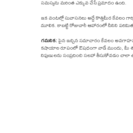
సమస్యను మరింత ఎక్కువ చేసే ప్రమాదం ఉంది.
ఇక వంటల్లో సువాసనలు అద్దే కొత్తిమీర కేవలం గార్
మూలిక. కాబట్టి రోజువారీ ఆహారంలో దీనిని పరి
గమనిక:
పైన ఇచ్చిన సమాచారం కేవలం అవగాహన కో
కషాయాల రూపంలో ఔషధంగా వాడే ముందు, మీ శరీర త
నిపుణులను సంప్రదించి సలహా తీసుకోవడం చాలా 