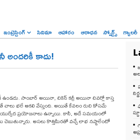
ఇంట్రెస్టింగ్‌
సినిమా
ఆహారం
ఆరాధన
స్పోర్ట్స్‌
గ్యాలరీ
ానీ అందరికీ కాదు!
L
అలర
ప
ని
కీ ఉండదు. సాంబార్ అయినా, చికెన్ కర్రీ అయినా చివర్లో కాస్త
ిలితే చాలు భలే ఆకలి వేస్తుంది. అయితే కేవలం రుచి కోసమే
స్థ
్ని ఆయుర్వేద ప్రయోజనాలు ఉన్నాయి. కానీ, అదే సమయంలో
 చెబుతున్నారు. అసలు కొత్తిమీరతో వచ్చే లాభ నష్టాలేంటో
అప్