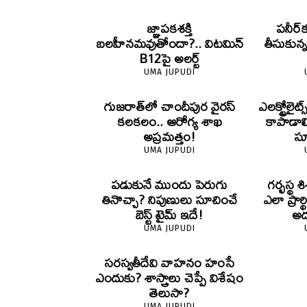
జ్ఞాపకశక్తి
పనీర్‌క
బలహీనమవుతోందా?.. విటమిన్
తీసుకున
B12పై అలర్ట్
UMA JUPUDI
గుజరాత్‌లో చాందీపుర వైరస్
ఎలక్ట్రోల
కలకలం.. ఆరోగ్య శాఖ
కాపాడాల
అప్రమత్తం!
స
UMA JUPUDI
పడుకునే ముందు పెరుగు
గర్భస్థ
తినొచ్చా? నిపుణులు సూచించే
ఎలా ప్రార్
బెస్ట్ టైమ్ ఇదే!
అద
UMA JUPUDI
సరస్వతీదేవి వాహనం హంసే
ఎందుకు? శాస్త్రాలు చెప్పే విశేషం
తెలుసా?
UMA JUPUDI