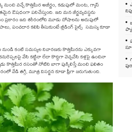
ఎ
నుంచి వచ్చే కొత్తిమీర అజీర్ణం, కడుపులో మంట, గ్యాస్
ని
మైన ఔషధంగా పనిచేస్తుంది. ఇది మన జీర్ణవ్యవస్థను
ేదం ప్రకారం ఇది శరీరంలోని మూడు దోషాలను అదుపులో
ఒ
ాలు, పంచదార కలిపి తీసుకుంటే బ్లీడింగ్ పైల్స్ సమస్య కూడా
ఫ్యాక
సూచ
 నుండి కంటి సమస్యల నివారణకు కొత్తిమీరను ఎక్కువగా
ెప్పలపై వేసి కట్టినా లేదా కొద్దిగా వెచ్చచేసి కళ్లపై ఉంచినా
గ
డు కొత్తిమీర రసంతో నోటిని బాగా పుక్కిలిస్తే మంచి ఫలితం
పుర
ో వేడి తగ్గి, మూత్ర విసర్జన కూడా ఫ్రీగా జరుగుతుంది.