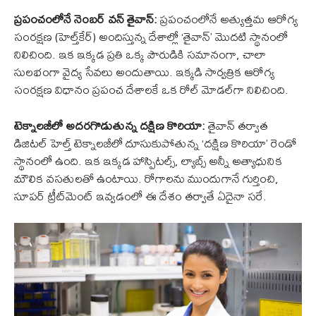
ప్రపంచంలోనే నెంబర్ వన్ తైవాన్:
ప్రపంచంలోనే అత్యుత్తమ ఆరోగ్య
సంరక్షణ (హెల్త్‌కేర్) అందిస్తున్న దేశాల్లో ‘తైవాన్’ మొదటి స్థానంలో
నిలిచింది. ఇక ఇక్కడ ప్రతి ఒక్క పౌరుడికి సమానంగా, చాలా
సులభంగా వైద్య సేవలు అందుతాయి. ఇక్కడి సార్వత్రిక ఆరోగ్య
సంరక్షణ విధానం ప్రపంచ దేశాలకే ఒక రోల్ మోడల్‌గా నిలిచింది.
టెక్నాలజీలో అదరగొడుతున్న దక్షిణ కొరియా:
తైవాన్ తర్వాత
డిజిటల్ హెల్త్ టెక్నాలజీలో దూసుకుపోతున్న ‘దక్షిణ కొరియా’ రెండో
స్థానంలో ఉంది. ఇక ఇక్కడ హాస్పిటల్స్, ల్యాబ్స్ అన్నీ అత్యాధునిక
మౌలిక వసతులతో ఉంటాయి. రోగాలను ముందుగానే గుర్తించి,
సూపర్ ట్రీట్‌మెంట్ ఇవ్వడంలో ఈ దేశం తర్వాతే ఏదైనా సరే.