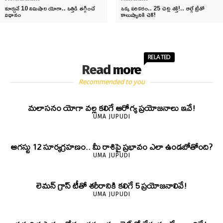
కూర్చునే 10 నిమిషాల యోగా.. ఒత్తిడి తగ్గించే
ఒక్క పరికరం.. 25 చెట్ల శక్తి!.. ఆల్గే ట్రీతో
విధానం
కాలుష్యానికి చెక్!
RELATED
Read more
Recommended to you
మలాసనం యోగా వల్ల కలిగే ఆరోగ్య ప్రయోజనాలు ఇవే!
UMA JUPUDI
ఆగస్టు 12 సూర్యగ్రహణం.. మీ రాశిపై ప్రభావం ఎలా ఉండబోతోంది?
UMA JUPUDI
లెమన్ గ్రాస్ టీతో శరీరానికి కలిగే 5 ప్రయోజనాలివే!
UMA JUPUDI