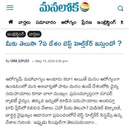
వార్తలు
సమాచారం
ఆరోగ్యం
ప్రేర‌ణ‌
ఇంట్రెస్టింగ్‌
సిన
ఇంట్రెస్టింగ్‌
వార్తలు
మీకు తెలుసా ?ఏ దేశం బెస్ట్ హెల్త్‌కేర్ ఇస్తుందో ?
-
May 15, 2026 6:30 pm
By
UMA JUPUDI
ఆరోగ్యమే మహాభాగ్యం అంటారు కదా! అయితే మనం ఆరోగ్యంగా
ఉండటంలో మన అలవాట్లతో పాటు మనం ఉండే దేశంలోని వైద్య
సదుపాయాలు కూడా చాలా ముఖ్యం. ప్రపంచవ్యాప్తంగా సూపర్
క్వాలిటీ వైద్యం, తక్కువ ఖర్చుతో కూడిన సదుపాయాలు అందిస్తూ
టాప్ ప్లేస్‌లో నిలిచిన దేశాలు ఏవో మీకు తెలుసా? మెడికల్ టెక్నాలజీ,
డాక్టర్ల నైపుణ్యం ఆధారంగా ప్రపంచంలోనే బెస్ట్ హెల్త్‌కేర్ సిస్టమ్స్ ఉన్న
దేశాల గురించి ఇప్పుడు సింపుల్‌గా తెలుసుకుందాం..