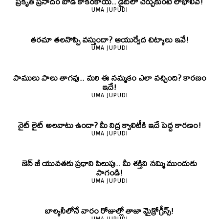
ప్రకృతి ప్రసాదం బోడ కాకరకాయ.. డైట్‌లో చేర్చుకుంటే లాభాలివే!
UMA JUPUDI
తరచూ తలనొప్పి వస్తుందా? ఆయుర్వేద చిట్కాలు ఇవే!
UMA JUPUDI
పాములు పాలు తాగవు.. మరి ఈ నమ్మకం ఎలా వచ్చింది? కారణం
ఇదే!
UMA JUPUDI
నైట్ లైట్ అలవాటు ఉందా? మీ నిద్ర క్వాలిటీకి ఇదే పెద్ద కారణం!
UMA JUPUDI
జెన్‌ జీ యువతకు ప్రధాని పిలుపు.. మీ శక్తిని నమ్మి ముందుకు
సాగండి!
UMA JUPUDI
బాల్కనీలోనే వారం రోజుల్లో తాజా మైక్రోగ్రీన్స్‌!
UMA JUPUDI