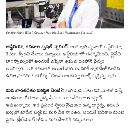
Do You Know Which Country Has the Best Healthcare System?
ఆస్ట్రేలియా, కెనడాల స్పెషల్ ప్లానింగ్:
ఆ తర్వాతి స్థానాల్లో ఆస్ట్రేలియా,
కెనడా, స్వీడన్ దేశాలు ఉన్నాయి. ఆస్ట్రేలియాలో గవర్నమెంట్, ప్రైవేట్
భాగస్వామ్యంతో అందరికీ నప్పేలా తక్కువ ధరలోనే వైద్యం
అందిస్తారు. ఇక కెనడాలో అయితే పౌరులందరికీ క్వాలిటీతో కూడిన
ఉచిత ప్రాథమిక ఆరోగ్య సేవలను అందిస్తూ రికార్డ్ సృష్టిస్తున్నారు.
మన భారతదేశం పరిస్థితి ఏంటి?:
మరి మన దేశం విషయానికి వస్తే,
ఇండియాలో కూడా వైద్య సేవలు చాలా వేగంగా ఇంప్రూవ్
అవుతున్నాయి. ఇక ప్రపంచ స్థాయి నైపుణ్యం ఉన్న డాక్టర్లు, తక్కువ
ఖర్చుతో కూడిన సర్జరీలు మన దేశ సొంతం. అందుకే విదేశాల నుంచి
సైతం ట్రీట్‌మెంట్ కోసం మన దేశానికి వస్తుంటారు.