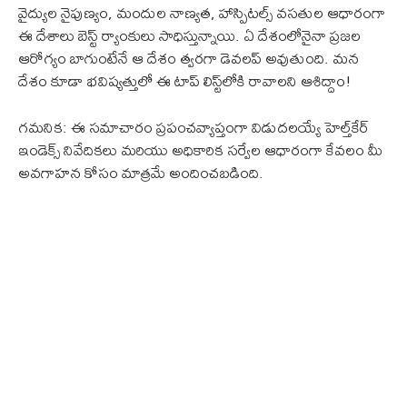
వైద్యుల నైపుణ్యం, మందుల నాణ్యత, హాస్పిటల్స్ వసతుల ఆధారంగా
ఈ దేశాలు బెస్ట్ ర్యాంకులు సాధిస్తున్నాయి. ఏ దేశంలోనైనా ప్రజల
ఆరోగ్యం బాగుంటేనే ఆ దేశం త్వరగా డెవలప్ అవుతుంది. మన
దేశం కూడా భవిష్యత్తులో ఈ టాప్ లిస్ట్‌లోకి రావాలని ఆశిద్దాం!
గమనిక: ఈ సమాచారం ప్రపంచవ్యాప్తంగా విడుదలయ్యే హెల్త్‌కేర్
ఇండెక్స్ నివేదికలు మరియు అధికారిక సర్వేల ఆధారంగా కేవలం మీ
అవగాహన కోసం మాత్రమే అందించబడింది.