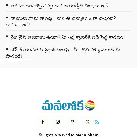
తరచూ తలనొప్పి వస్తుందా? ఆయుర్వేద చిట్కాలు ఇవే!
పాములు పాలు తాగవు.. మరి ఈ నమ్మకం ఎలా వచ్చింది?
కారణం ఇదే!
నైట్ లైట్ అలవాటు ఉందా? మీ నిద్ర క్వాలిటీకి ఇదే పెద్ద కారణం!
జెన్‌ జీ యువతకు ప్రధాని పిలుపు.. మీ శక్తిని నమ్మి ముందుకు
సాగండి!
© Rights Reserved to
Manalokam