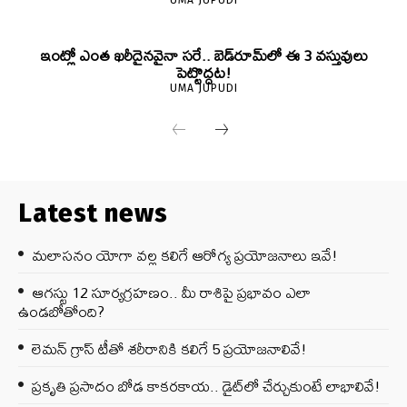
ఇంట్లో ఎంత ఖరీదైనవైనా సరే.. బెడ్‌రూమ్‌లో ఈ 3 వస్తువులు
పెట్టొద్దట!
UMA JUPUDI
Latest news
మలాసనం యోగా వల్ల కలిగే ఆరోగ్య ప్రయోజనాలు ఇవే!
ఆగస్టు 12 సూర్యగ్రహణం.. మీ రాశిపై ప్రభావం ఎలా
ఉండబోతోంది?
లెమన్ గ్రాస్ టీతో శరీరానికి కలిగే 5 ప్రయోజనాలివే!
ప్రకృతి ప్రసాదం బోడ కాకరకాయ.. డైట్‌లో చేర్చుకుంటే లాభాలివే!