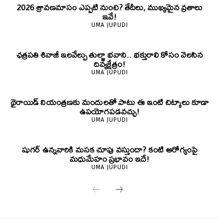
2026 శ్రావణమాసం ఎప్పటి నుంచి? తేదీలు, ముఖ్యమైన వ్రతాలు
ఇవే!
UMA JUPUDI
ఛత్రపతి శివాజీ ఇలవేల్పు తుల్జా భవాని.. భక్తురాలి కోసం వెలసిన
దివ్యక్షేత్రం!
UMA JUPUDI
థైరాయిడ్ నియంత్రణకు మందులతో పాటు ఈ ఇంటి చిట్కాలు కూడా
ఉపయోగపడవచ్చు!
UMA JUPUDI
షుగర్ ఉన్నవారికి మసక చూపు వస్తుందా? కంటి ఆరోగ్యంపై
మధుమేహం ప్రభావం ఇదే!
UMA JUPUDI