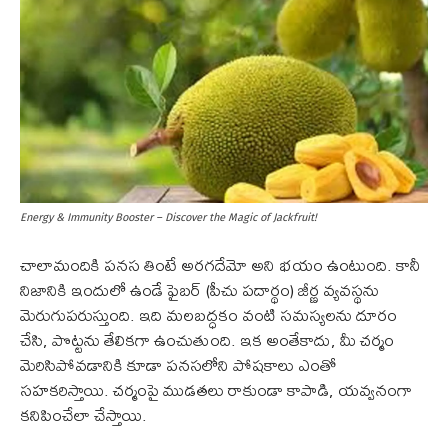
Energy & Immunity Booster – Discover the Magic of Jackfruit!
చాలామందికి పనస తింటే అరగదేమో అని భయం ఉంటుంది. కానీ
నిజానికి ఇందులో ఉండే ఫైబర్ (పీచు పదార్థం) జీర్ణ వ్యవస్థను
మెరుగుపరుస్తుంది. ఇది మలబద్ధకం వంటి సమస్యలను దూరం
చేసి, పొట్టను తేలికగా ఉంచుతుంది. ఇక అంతేకాదు, మీ చర్మం
మెరిసిపోవడానికి కూడా పనసలోని పోషకాలు ఎంతో
సహకరిస్తాయి. చర్మంపై ముడతలు రాకుండా కాపాడి, యవ్వనంగా
కనిపించేలా చేస్తాయి.