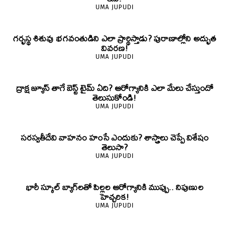
UMA JUPUDI
గర్భస్థ శిశువు భగవంతుడిని ఎలా ప్రార్థిస్తాడు? పురాణాల్లోని అద్భుత
వివరణ!
UMA JUPUDI
ద్రాక్ష జ్యూస్ తాగే బెస్ట్ టైమ్ ఏది? ఆరోగ్యానికి ఎలా మేలు చేస్తుందో
తెలుసుకోండి!
UMA JUPUDI
సరస్వతీదేవి వాహనం హంసే ఎందుకు? శాస్త్రాలు చెప్పే విశేషం
తెలుసా?
UMA JUPUDI
భారీ స్కూల్ బ్యాగ్‌లతో పిల్లల ఆరోగ్యానికి ముప్పు.. నిపుణుల
హెచ్చరిక!
UMA JUPUDI