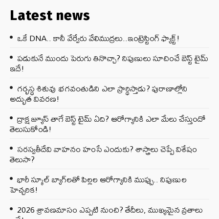
Latest news
ఒకే DNA.. కానీ వేర్వేరు వేలిముద్రలు..ఇంట్రెస్టింగ్ ఫ్యాక్ట్!
పడుకునే ముందు పెరుగు తినొచ్చా? నిపుణులు సూచించే బెస్ట్ టైమ్
ఇదే!
గర్భస్థ శిశువు భగవంతుడిని ఎలా ప్రార్థిస్తాడు? పురాణాల్లోని
అద్భుత వివరణ!
ద్రాక్ష జ్యూస్ తాగే బెస్ట్ టైమ్ ఏది? ఆరోగ్యానికి ఎలా మేలు చేస్తుందో
తెలుసుకోండి!
సరస్వతీదేవి వాహనం హంసే ఎందుకు? శాస్త్రాలు చెప్పే విశేషం
తెలుసా?
భారీ స్కూల్ బ్యాగ్‌లతో పిల్లల ఆరోగ్యానికి ముప్పు.. నిపుణుల
హెచ్చరిక!
2026 శ్రావణమాసం ఎప్పటి నుంచి? తేదీలు, ముఖ్యమైన వ్రతాలు