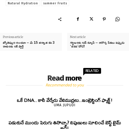
Natural Hydration
summer Fruits
Previous article
Next article
జ్యోతిష్యుల అంచనా – మే 15 తర్వాత ఈ 3
గర్భిణులకు గుడ్ న్యూస్ – ఆరోగ్య సేవలు ఇప్పుడు
రాశులకు లక్ స్టార్ట్
‘జనని’లోనే!
RELATED
Read more
Recommended to you
ఒకే DNA.. కానీ వేర్వేరు వేలిముద్రలు..ఇంట్రెస్టింగ్ ఫ్యాక్ట్!
UMA JUPUDI
పడుకునే ముందు పెరుగు తినొచ్చా? నిపుణులు సూచించే బెస్ట్ టైమ్
ఇదే!