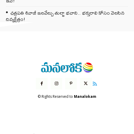
ఇవే!
ఛత్రపతి శివాజీ ఇలవేల్పు తుల్జా భవాని.. భక్తురాలి కోసం వెలసిన
దివ్యక్షేత్రం!
© Rights Reserved to
Manalokam