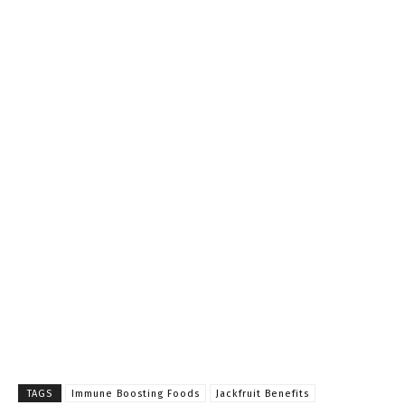
TAGS
Immune Boosting Foods
Jackfruit Benefits