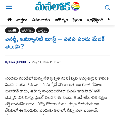
వార్తలు
సమాచారం
ఆరోగ్యం
ప్రేర‌ణ‌
ఇంట్రెస్టింగ్‌
సిన
health
ఆరోగ్యం
వార్తలు
ఎనర్జీ, ఇమ్యూనిటీ బూస్ట్ – పనస పండు మేజిక్
తెలుసా?
-
May 11, 2026 11:10 am
By
UMA JUPUDI
ఎండలు మండిపోతున్న వేళ ప్రకృతి మనకిచ్చిన అద్భుతమైన కానుక
పనస పండు. దీని వాసన చూస్తేనే నోరూరుతుంది కదా! కేవలం
రుచిలోనే కాదు, ఆరోగ్య విషయంలోనూ పనస ‘జాక్‌పాట్’ అనే
చెప్పాలి. విటమిన్లు, ఫైబర్ నిండిన ఈ పండు తింటే శరీరానికి తక్షణ
శక్తి రావడమే కాదు, ఎన్నో రోగాల నుంచి రక్షణ దొరుకుతుంది.
వేసవిలో ఈ పండును ఎందుకు తినాలో, దీన్ని ఎలా ఎంజాయ్