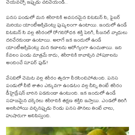
చేయవచ్చో ఇప్పుడు చదివేయండి..
పనస పండులో మన శరీరానికి అవసరమైన విటమిన్ సి, ఫైబర్
మరియు యాంటీఆక్సిడెంట్లు పుష్కలంగా ఉంటాయి. ఇందులో ఉండే
విటమిన్ సి వల్ల శరీరంలో రోగనిరోధక శక్తి పెరిగి, సీజనల్ వ్యాధులు
దరిచేరకుండా ఉంటాయి. అలాగే ఇక ఇందులో ఉండే
యాంటీఆక్సిడెంట్లు మన కణాలను ఆరోగ్యంగా ఉంచుతాయి. ఇది
కేవలం పండు మాత్రమే కాదు, శరీరానికి కావాల్సిన పోషకాలను
అందించే సూపర్ ఫుడ్!
వేసవిలో చెమట వల్ల శరీరం త్వరగా నీరసించిపోతుంది. పనస
పండులో నీటి శాతం ఎక్కువగా ఉండటం వల్ల దీన్ని తింటే శరీరం
డీహైడ్రేషన్ బారిన పడకుండా ఉంటుంది. ఇక ఇందులో ఉండే
సహజమైన చక్కెరలు శరీరానికి తక్షణ శక్తిని ఇస్తాయి. ఎండలో తిరిగి
అలసిపోయి వచ్చినప్పుడు రెండు పనస తొనలు తింటే చాలు,
హుషారుగా అనిపిస్తుంది.