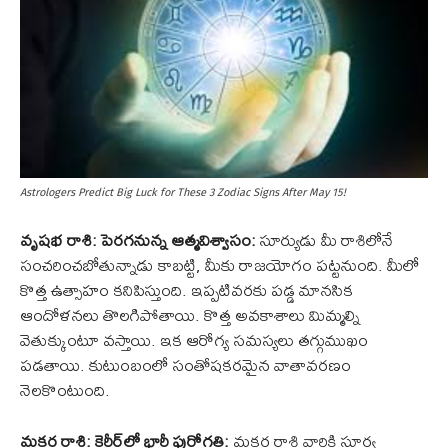
Astrologers Predict Big Luck for These 3 Zodiac Signs After May 15!
వృషభ రాశి: పెరగనున్న ఆత్మవిశ్వాసం:
సూర్యుడు మీ రాశిలోనే
సంచరించబోతున్నాడు కాబట్టి, మీకు రాజయోగం పట్టనుంది. మీలో
కొత్త ఉత్సాహం కనిపిస్తుంది. ఇప్పటివరకు పడ్డ మానసిక
ఆందోళనలు తొలగిపోతాయి. కొత్త అవకాశాలు మిమ్మల్ని
వెతుక్కుంటూ వస్తాయి. ఇక ఆరోగ్య సమస్యలు తగ్గుముఖం
పడతాయి. కుటుంబంలో సంతోషకరమైన వాతావరణం
నెలకొంటుంది.
మకర రాశి: కెరీర్‌లో భారీ పురోగతి:
మకర రాశి వారికి సూర్య