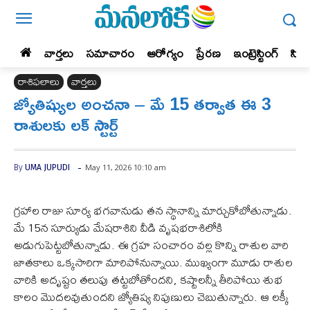
వార్తలు
సమాచారం
ఆరోగ్యం
ప్రేర‌ణ‌
ఇంట్రెస్టింగ్‌
సిన
రాశిఫలాలు
వార్తలు
జ్యోతిష్యుల అంచనా – మే 15 తర్వాత ఈ 3
రాశులకు లక్ స్టార్ట్
-
May 11, 2026 10:10 am
By
UMA JUPUDI
గ్రహాల రాజు సూర్య భగవానుడు తన స్థానాన్ని మార్చుకోబోతున్నాడు.
మే 15న సూర్యుడు మేషరాశిని వీడి వృషభరాశిలోకి
అడుగుపెట్టబోతున్నాడు. ఈ గ్రహ సంచారం వల్ల కొన్ని రాశుల వారి
జాతకాలు ఒక్కసారిగా మారిపోనున్నాయి. ముఖ్యంగా మూడు రాశుల
వారికి అదృష్టం తలుపు తట్టబోతోందని, కష్టాలన్నీ తీరిపోయి శుభ
కాలం మొదలవుతుందని జ్యోతిష్య నిపుణులు చెబుతున్నారు. ఆ లక్కీ