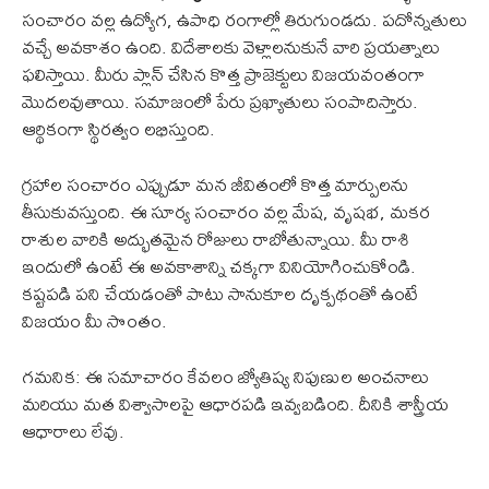
సంచారం వల్ల ఉద్యోగ, ఉపాధి రంగాల్లో తిరుగుండదు. పదోన్నతులు
వచ్చే అవకాశం ఉంది. విదేశాలకు వెళ్లాలనుకునే వారి ప్రయత్నాలు
ఫలిస్తాయి. మీరు ప్లాన్ చేసిన కొత్త ప్రాజెక్టులు విజయవంతంగా
మొదలవుతాయి. సమాజంలో పేరు ప్రఖ్యాతులు సంపాదిస్తారు.
ఆర్థికంగా స్థిరత్వం లభిస్తుంది.
గ్రహాల సంచారం ఎప్పుడూ మన జీవితంలో కొత్త మార్పులను
తీసుకువస్తుంది. ఈ సూర్య సంచారం వల్ల మేష, వృషభ, మకర
రాశుల వారికి అద్భుతమైన రోజులు రాబోతున్నాయి. మీ రాశి
ఇందులో ఉంటే ఈ అవకాశాన్ని చక్కగా వినియోగించుకోండి.
కష్టపడి పని చేయడంతో పాటు సానుకూల దృక్పథంతో ఉంటే
విజయం మీ సొంతం.
గమనిక: ఈ సమాచారం కేవలం జ్యోతిష్య నిపుణుల అంచనాలు
మరియు మత విశ్వాసాలపై ఆధారపడి ఇవ్వబడింది. దీనికి శాస్త్రీయ
ఆధారాలు లేవు.