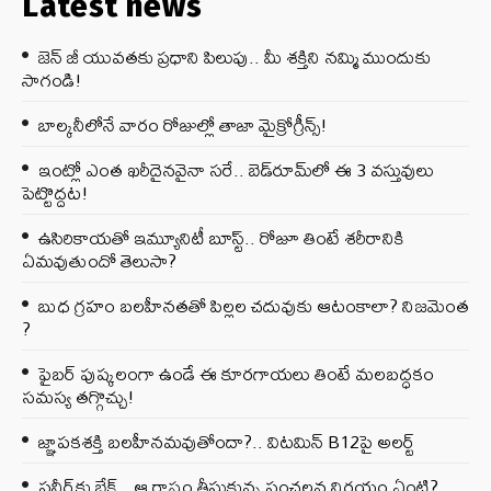
Latest news
జెన్‌ జీ యువతకు ప్రధాని పిలుపు.. మీ శక్తిని నమ్మి ముందుకు
సాగండి!
బాల్కనీలోనే వారం రోజుల్లో తాజా మైక్రోగ్రీన్స్‌!
ఇంట్లో ఎంత ఖరీదైనవైనా సరే.. బెడ్‌రూమ్‌లో ఈ 3 వస్తువులు
పెట్టొద్దట!
ఉసిరికాయతో ఇమ్యూనిటీ బూస్ట్‌.. రోజూ తింటే శరీరానికి
ఏమవుతుందో తెలుసా?
బుధ గ్రహం బలహీనతతో పిల్లల చదువుకు ఆటంకాలా? నిజమెంత
?
ఫైబర్‌ పుష్కలంగా ఉండే ఈ కూరగాయలు తింటే మలబద్ధకం
సమస్య తగ్గొచ్చు!
జ్ఞాపకశక్తి బలహీనమవుతోందా?.. విటమిన్ B12పై అలర్ట్
పనీర్‌కు బ్రేక్.. ఆ రాష్ట్రం తీసుకున్న సంచలన నిర్ణయం ఏంటి?