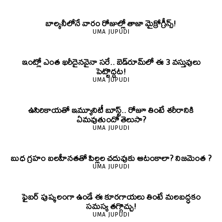
బాల్కనీలోనే వారం రోజుల్లో తాజా మైక్రోగ్రీన్స్‌!
UMA JUPUDI
ఇంట్లో ఎంత ఖరీదైనవైనా సరే.. బెడ్‌రూమ్‌లో ఈ 3 వస్తువులు
పెట్టొద్దట!
UMA JUPUDI
ఉసిరికాయతో ఇమ్యూనిటీ బూస్ట్‌.. రోజూ తింటే శరీరానికి
ఏమవుతుందో తెలుసా?
UMA JUPUDI
బుధ గ్రహం బలహీనతతో పిల్లల చదువుకు ఆటంకాలా? నిజమెంత ?
UMA JUPUDI
ఫైబర్‌ పుష్కలంగా ఉండే ఈ కూరగాయలు తింటే మలబద్ధకం
సమస్య తగ్గొచ్చు!
UMA JUPUDI