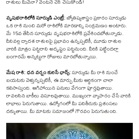
రాశులు మీవేనా? వెంటనే చెక్ చేసుకోండి!
వృషభరాశిలోకి సూర్యుడి ఎంట్రీ:
జ్యోతిష్యశాస్త్రం ప్రకారం సూర్యుడు
ఒక రాశి నుంచి మరో రాశిలోకి మారడాన్ని సంక్రమణం అంటారు.
మే 15వ తేదీన సూర్యుడు వృషభరాశిలోకి ప్రవేశించబోతున్నాడు.
దీనివల్ల ద్వాదశ రాశులపై ప్రభావం ఉన్నప్పటికీ, మూడు రాశుల
వారికి మాత్రం పట్టరాని అదృష్టం పట్టనుంది. వీరికి పట్టిందల్లా
బంగారమే అన్నట్టుగా రోజులు మారబోతున్నాయి.
మేష రాశి: ధన వర్షం కురిసే ఛాన్స్:
సూర్యుడు మీ రాశి నుంచే
బయటకు వెళ్తున్నప్పటికీ, ఈ మార్పు మీకు ఆర్థికంగా చాలా
కలిసొస్తుంది. ఆగిపోయిన పనులు వేగంగా పూర్తవుతాయి.
రావలసిన బాకీలు వసూలవుతాయి. ముఖ్యంగా వ్యాపారం చేసే వారికి
లాభాలు పెరుగుతాయి. ఉద్యోగంలో మీ పనితీరుకు ప్రశంసలు
దక్కుతాయి. మీ మాటకు సమాజంలో గౌరవం పెరుగుతుంది.