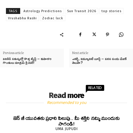
TAGS
Astrology Predictions
Sun Transit 2026
top stories
Vrushabha Rashi
Zodiac luck
Previous article
Next article
వినికిడి సమస్యల్లో కొత్త ట్విస్ట్ – మహిళల
ఎనర్జీ, ఇమ్యూనిటీ బూస్ట్ – పనస పండు మేజిక్
గొంతులు మాత్రమే క్లియర్!
తెలుసా?
RELATED
Read more
Recommended to you
జెన్‌ జీ యువతకు ప్రధాని పిలుపు.. మీ శక్తిని నమ్మి ముందుకు
సాగండి!
UMA JUPUDI