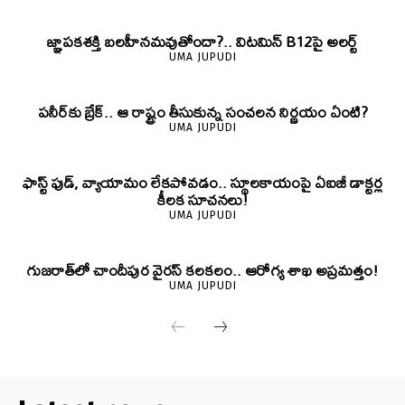
జ్ఞాపకశక్తి బలహీనమవుతోందా?.. విటమిన్ B12పై అలర్ట్
UMA JUPUDI
పనీర్‌కు బ్రేక్.. ఆ రాష్ట్రం తీసుకున్న సంచలన నిర్ణయం ఏంటి?
UMA JUPUDI
ఫాస్ట్ ఫుడ్, వ్యాయామం లేకపోవడం.. స్థూలకాయంపై ఏఐజీ డాక్టర్ల
కీలక సూచనలు!
UMA JUPUDI
గుజరాత్‌లో చాందీపుర వైరస్ కలకలం.. ఆరోగ్య శాఖ అప్రమత్తం!
UMA JUPUDI