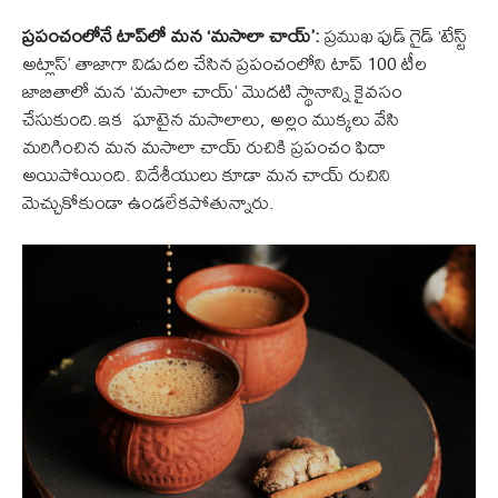
ప్రపంచంలోనే టాప్‌లో మన ‘మసాలా చాయ్’:
ప్రముఖ ఫుడ్ గైడ్ ‘టేస్ట్
అట్లాస్’ తాజాగా విడుదల చేసిన ప్రపంచంలోని టాప్ 100 టీల
జాబితాలో మన ‘మసాలా చాయ్’ మొదటి స్థానాన్ని కైవసం
చేసుకుంది.ఇక ఘాటైన మసాలాలు, అల్లం ముక్కలు వేసి
మరిగించిన మన మసాలా చాయ్ రుచికి ప్రపంచం ఫిదా
అయిపోయింది. విదేశీయులు కూడా మన చాయ్ రుచిని
మెచ్చుకోకుండా ఉండలేకపోతున్నారు.