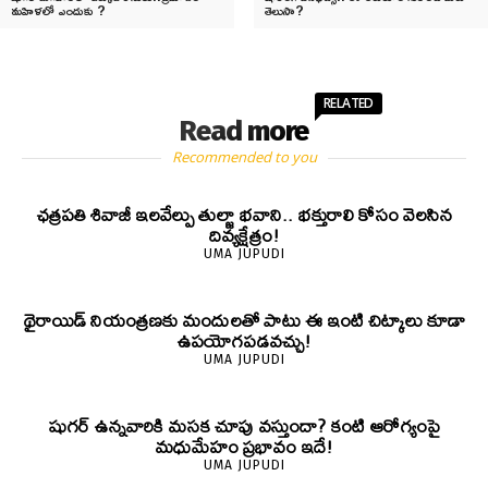
మహిళలో ఎందుకు ?
తెలుసా?
RELATED
Read more
Recommended to you
ఛత్రపతి శివాజీ ఇలవేల్పు తుల్జా భవాని.. భక్తురాలి కోసం వెలసిన
దివ్యక్షేత్రం!
UMA JUPUDI
థైరాయిడ్ నియంత్రణకు మందులతో పాటు ఈ ఇంటి చిట్కాలు కూడా
ఉపయోగపడవచ్చు!
UMA JUPUDI
షుగర్ ఉన్నవారికి మసక చూపు వస్తుందా? కంటి ఆరోగ్యంపై
మధుమేహం ప్రభావం ఇదే!
UMA JUPUDI