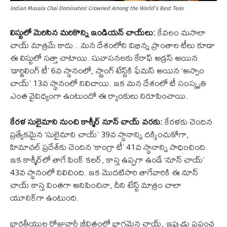
Indian Masala Chai Dominates! Crowned Among the World’s Best Teas
లిస్టులో మెరిసిన మరికొన్ని ఇండియన్ చాయ్‌లు:
కేవలం మసాలా
చాయ్ మాత్రమే కాదు.. మన దేశంలోని విభిన్న ప్రాంతాల టీలు కూడా
ఈ లిస్టులో సత్తా చాటాయి. సువాసనలకు కేరాఫ్ అడ్రస్ అయిన
‘డార్జిలింగ్ టీ’ 6వ స్థానంలో, స్ట్రాంగ్ టేస్ట్‌కి ఫేమస్ అయిన ‘అస్సాం
చాయ్’ 13వ స్థానంలో నిలిచాయి. ఇక మన దేశంలో టీ సంస్కృతి
ఎంత వైవిధ్యంగా ఉంటుందో ఈ ర్యాంకులు నిరూపించాయి.
కేరళ సులైమాని నుంచి కాశ్మీర్ నూన్ చాయ్ వరకు:
కేరళకు చెందిన
ప్రత్యేకమైన ‘సులైమాని చాయ్’ 39వ స్థానాన్ని దక్కించుకోగా,
హిమాచల్ ప్రదేశ్‌కు చెందిన ‘కాంగ్రా టీ’ 41వ స్థానాన్ని సాధించింది.
ఇక కాశ్మీర్‌లో తాగే పింక్ కలర్, కాస్త ఉప్పగా ఉండే ‘నూన్ చాయ్’
43వ స్థానంలో నిలిచింది. ఇక మొదటిసారి తాగేవారికి ఈ నూన్
చాయ్ కాస్త వింతగా అనిపించినా, దీని టేస్ట్ మాత్రం చాలా
యూనిక్‌గా ఉంటుంది.
భారతీయుల రోజువారీ జీవితంలో భాగమైన చాయ్, ఇప్పుడు ప్రపంచ