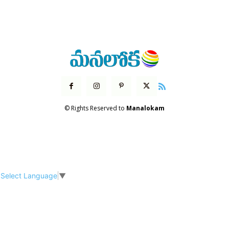
© Rights Reserved to
Manalokam
Select Language
▼