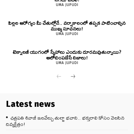
UMA JUPUDI
పిల్లల ఆరోగ్యం మీ చేతుల్లోనే.. వర్షాకాలంలో తప్పక పాటించాల్సిన
ముఖ్య సూచనలు!
UMA JUPUDI
టెక్నాలజీ యుగంలో స్నేహాలు ఎందుకు దూరమవుతున్నాయి?
ఆలోచింపజేసే నిజాలు!
UMA JUPUDI
Latest news
ఛత్రపతి శివాజీ ఇలవేల్పు తుల్జా భవాని.. భక్తురాలి కోసం వెలసిన
దివ్యక్షేత్రం!