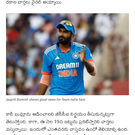
రకాల వార్తలు వైరల్ అయ్యాయి.
Jasprit Bumrah shares good news for Team India fans
కానీ బుమ్రాను ఆడించాలని బీసీసీఐ నిర్ణయం తీసుకున్నట్లుగా
తెలుస్తోంది. కాగా, ఈ నెల 19న జట్టును ప్రకటిస్తారని వార్తలు
వస్తున్నాయి. ఇందులో ఎంతవరకు వాస్తవం ఉందో తెలియాల్సి ఉంది.