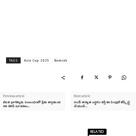
TAGS
Asia Cup 2025
Bumrah
Previous article
Next article
జీవిత భాగస్వామి సంబంధంలో ప్రేమ తగ్గుతుంది
లంచ్ తర్వాత బద్ధకం వస్తే ఈ సింపుల్ టిప్స్ ట్రై
అని తెలిపే సూచనలు..
చేయండి..
RELATED