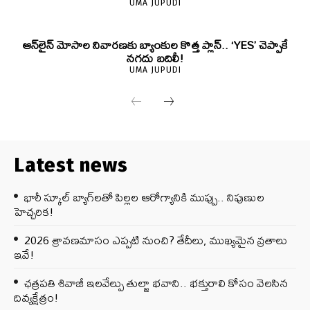
UMA JUPUDI
ఆన్‌లైన్ మోసాల నివారణకు బ్యాంకుల కొత్త ప్లాన్.. ‘YES’ చెప్పాకే
నగదు బదిలీ!
UMA JUPUDI
Latest news
భారీ స్కూల్ బ్యాగ్‌లతో పిల్లల ఆరోగ్యానికి ముప్పు.. నిపుణుల
హెచ్చరిక!
2026 శ్రావణమాసం ఎప్పటి నుంచి? తేదీలు, ముఖ్యమైన వ్రతాలు
ఇవే!
ఛత్రపతి శివాజీ ఇలవేల్పు తుల్జా భవాని.. భక్తురాలి కోసం వెలసిన
దివ్యక్షేత్రం!