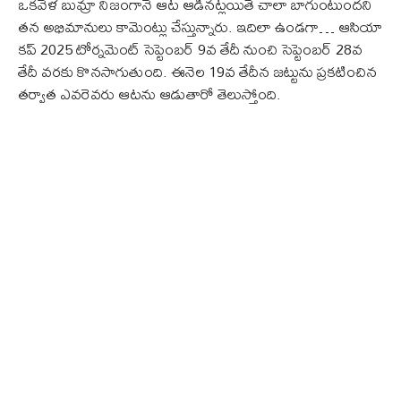
ఒకవేళ బుమ్రా నిజంగానే ఆట ఆడినట్లయితే చాలా బాగుంటుందని
తన అభిమానులు కామెంట్లు చేస్తున్నారు. ఇదిలా ఉండగా… ఆసియా
కప్ 2025 టోర్నమెంట్ సెప్టెంబర్ 9వ తేదీ నుంచి సెప్టెంబర్ 28వ
తేదీ వరకు కొనసాగుతుంది. ఈనెల 19వ తేదీన జట్టును ప్రకటించిన
తర్వాత ఎవరెవరు ఆటను ఆడుతారో తెలుస్తోంది.