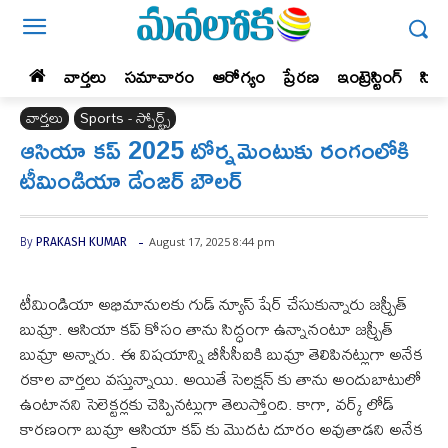
వార్తలు
సమాచారం
ఆరోగ్యం
ప్రేర‌ణ‌
ఇంట్రెస్టింగ్‌
సిన
వార్తలు
Sports - స్పోర్ట్స్‌
ఆసియా కప్ 2025 టోర్నమెంటుకు రంగంలోకి
టీమిండియా డేంజర్ బౌలర్
-
August 17, 2025 8:44 pm
By
PRAKASH KUMAR
టీమిండియా అభిమానులకు గుడ్ న్యూస్ షేర్ చేసుకున్నారు జస్ప్రీత్
బుమ్రా. ఆసియా కప్ కోసం తాను సిద్ధంగా ఉన్నానంటూ జస్ప్రీత్
బుమ్రా అన్నారు. ఈ విషయాన్ని బీసీసీఐకి బుమ్రా తెలిపినట్లుగా అనేక
రకాల వార్తలు వస్తున్నాయి. అయితే సెలక్షన్ కు తాను అందుబాటులో
ఉంటానని సెలెక్టర్లకు చెప్పినట్లుగా తెలుస్తోంది. కాగా, వర్క్ లోడ్
కారణంగా బుమ్రా ఆసియా కప్ కు మొదట దూరం అవుతాడని అనేక