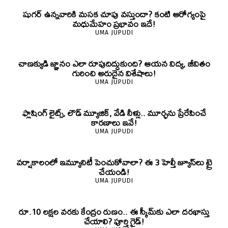
షుగర్ ఉన్నవారికి మసక చూపు వస్తుందా? కంటి ఆరోగ్యంపై
మధుమేహం ప్రభావం ఇదే!
UMA JUPUDI
చాణక్యుడి జ్ఞానం ఎలా రూపుదిద్దుకుంది? ఆయన విద్య, జీవితం
గురించి అరుదైన విశేషాలు!
UMA JUPUDI
ఫ్లాషింగ్ లైట్స్, లౌడ్ మ్యూజిక్, వేడి నీళ్లు.. మూర్ఛను ప్రేరేపించే
కారణాలు ఇవే!
UMA JUPUDI
వర్షాకాలంలో ఇమ్యూనిటీ పెంచుకోవాలా? ఈ 3 హెల్తీ జ్యూస్‌లు ట్రై
చేయండి!
UMA JUPUDI
రూ.10 లక్షల వరకు కేంద్రం రుణం.. ఈ స్కీమ్‌కు ఎలా దరఖాస్తు
చేయాలి? పూర్తి గైడ్!