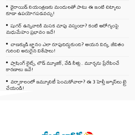
థైరాయిడ్ నియంత్రణకు మందులతో పాటు ఈ ఇంటి చిట్కాలు
కూడా ఉపయోగపడవచ్చు!
షుగర్ ఉన్నవారికి మసక చూపు వస్తుందా? కంటి ఆరోగ్యంపై
మధుమేహం ప్రభావం ఇదే!
చాణక్యుడి జ్ఞానం ఎలా రూపుదిద్దుకుంది? ఆయన విద్య, జీవితం
గురించి అరుదైన విశేషాలు!
ఫ్లాషింగ్ లైట్స్, లౌడ్ మ్యూజిక్, వేడి నీళ్లు.. మూర్ఛను ప్రేరేపించే
కారణాలు ఇవే!
వర్షాకాలంలో ఇమ్యూనిటీ పెంచుకోవాలా? ఈ 3 హెల్తీ జ్యూస్‌లు ట్రై
చేయండి!