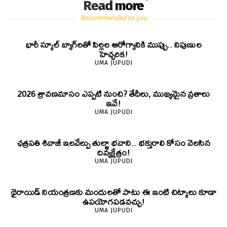
Read more
Recommended to you
భారీ స్కూల్ బ్యాగ్‌లతో పిల్లల ఆరోగ్యానికి ముప్పు.. నిపుణుల
హెచ్చరిక!
UMA JUPUDI
2026 శ్రావణమాసం ఎప్పటి నుంచి? తేదీలు, ముఖ్యమైన వ్రతాలు
ఇవే!
UMA JUPUDI
ఛత్రపతి శివాజీ ఇలవేల్పు తుల్జా భవాని.. భక్తురాలి కోసం వెలసిన
దివ్యక్షేత్రం!
UMA JUPUDI
థైరాయిడ్ నియంత్రణకు మందులతో పాటు ఈ ఇంటి చిట్కాలు కూడా
ఉపయోగపడవచ్చు!
UMA JUPUDI