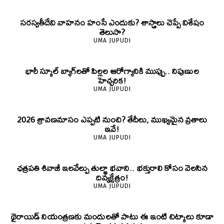
సరస్వతీదేవి వాహనం హంసే ఎందుకు? శాస్త్రాలు చెప్పే విశేషం
తెలుసా?
UMA JUPUDI
భారీ స్కూల్ బ్యాగ్‌లతో పిల్లల ఆరోగ్యానికి ముప్పు.. నిపుణుల
హెచ్చరిక!
UMA JUPUDI
2026 శ్రావణమాసం ఎప్పటి నుంచి? తేదీలు, ముఖ్యమైన వ్రతాలు
ఇవే!
UMA JUPUDI
ఛత్రపతి శివాజీ ఇలవేల్పు తుల్జా భవాని.. భక్తురాలి కోసం వెలసిన
దివ్యక్షేత్రం!
UMA JUPUDI
థైరాయిడ్ నియంత్రణకు మందులతో పాటు ఈ ఇంటి చిట్కాలు కూడా