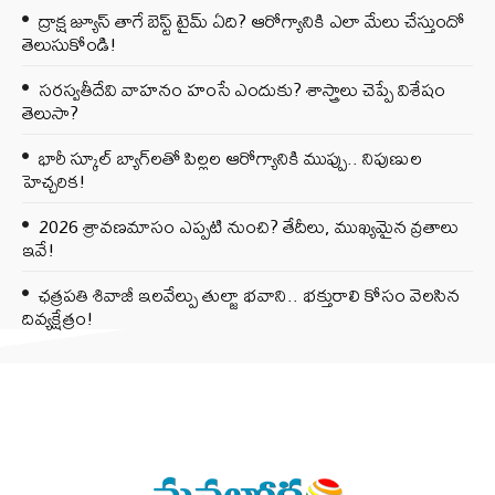
ద్రాక్ష జ్యూస్ తాగే బెస్ట్ టైమ్ ఏది? ఆరోగ్యానికి ఎలా మేలు చేస్తుందో
తెలుసుకోండి!
సరస్వతీదేవి వాహనం హంసే ఎందుకు? శాస్త్రాలు చెప్పే విశేషం
తెలుసా?
భారీ స్కూల్ బ్యాగ్‌లతో పిల్లల ఆరోగ్యానికి ముప్పు.. నిపుణుల
హెచ్చరిక!
2026 శ్రావణమాసం ఎప్పటి నుంచి? తేదీలు, ముఖ్యమైన వ్రతాలు
ఇవే!
ఛత్రపతి శివాజీ ఇలవేల్పు తుల్జా భవాని.. భక్తురాలి కోసం వెలసిన
దివ్యక్షేత్రం!