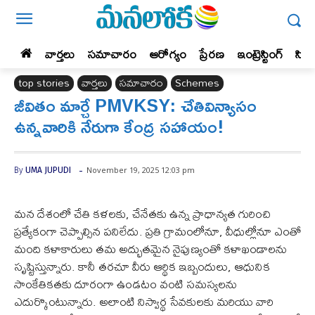
వార్తలు
సమాచారం
ఆరోగ్యం
ప్రేర‌ణ‌
ఇంట్రెస్టింగ్‌
సిన
top stories
వార్తలు
సమాచారం
Schemes
జీవితం మార్చే PMVKSY: చేతివిన్యాసం
ఉన్నవారికి నేరుగా కేంద్ర సహాయం!
-
November 19, 2025 12:03 pm
By
UMA JUPUDI
మన దేశంలో చేతి కళలకు, చేనేతకు ఉన్న ప్రాధాన్యత గురించి
ప్రత్యేకంగా చెప్పాల్సిన పనిలేదు. ప్రతి గ్రామంలోనూ, వీధుల్లోనూ ఎంతో
మంది కళాకారులు తమ అద్భుతమైన నైపుణ్యంతో కళాఖండాలను
సృష్టిస్తున్నారు. కానీ తరచూ వీరు ఆర్థిక ఇబ్బందులు, ఆధునిక
సాంకేతికతకు దూరంగా ఉండటం వంటి సమస్యలను
ఎదుర్కొంటున్నారు. అలాంటి నిస్వార్థ సేవకులకు మరియు వారి