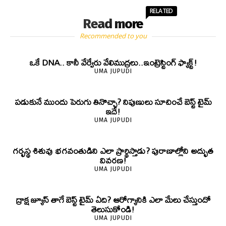
RELATED
Read more
Recommended to you
ఒకే DNA.. కానీ వేర్వేరు వేలిముద్రలు..ఇంట్రెస్టింగ్ ఫ్యాక్ట్!
UMA JUPUDI
పడుకునే ముందు పెరుగు తినొచ్చా? నిపుణులు సూచించే బెస్ట్ టైమ్
ఇదే!
UMA JUPUDI
గర్భస్థ శిశువు భగవంతుడిని ఎలా ప్రార్థిస్తాడు? పురాణాల్లోని అద్భుత
వివరణ!
UMA JUPUDI
ద్రాక్ష జ్యూస్ తాగే బెస్ట్ టైమ్ ఏది? ఆరోగ్యానికి ఎలా మేలు చేస్తుందో
తెలుసుకోండి!
UMA JUPUDI