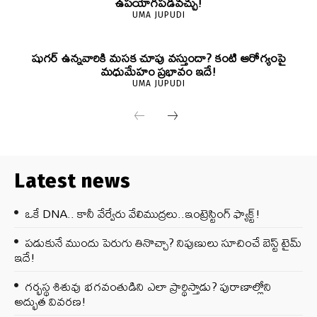
ఉపయోగపడవచ్చు!
UMA JUPUDI
షుగర్ ఉన్నవారికి మసక చూపు వస్తుందా? కంటి ఆరోగ్యంపై
మధుమేహం ప్రభావం ఇదే!
UMA JUPUDI
Latest news
ఒకే DNA.. కానీ వేర్వేరు వేలిముద్రలు..ఇంట్రెస్టింగ్ ఫ్యాక్ట్!
పడుకునే ముందు పెరుగు తినొచ్చా? నిపుణులు సూచించే బెస్ట్ టైమ్
ఇదే!
గర్భస్థ శిశువు భగవంతుడిని ఎలా ప్రార్థిస్తాడు? పురాణాల్లోని
అద్భుత వివరణ!