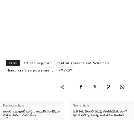
TAGS
artisan support
central government Schemes
hand craft empowerment
PMVKSY
Previous article
Next article
వింటర్ ఇమ్యూనిటీ బూస్ట్.. ఆయుర్వేదం చెప్పిన
మీల్ తిన్న వెంటనే కడుపు కలవరపడుతుందా?
ఉత్తమ ఉదయ పానీయాలు
ఇది ఏ ఆరోగ్య సమస్య సంకేతమో తెలుసా?