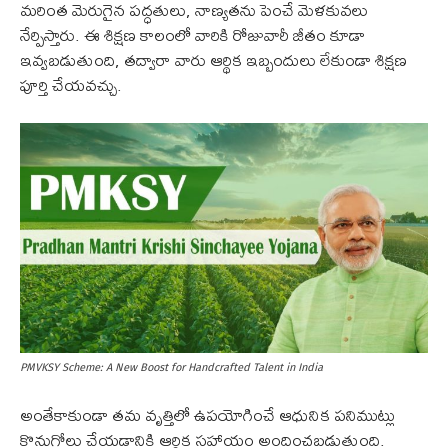
మరింత మెరుగైన పద్ధతులు, నాణ్యతను పెంచే మెళకువలు
నేర్పిస్తారు. ఈ శిక్షణ కాలంలో వారికి రోజువారీ జీతం కూడా
ఇవ్వబడుతుంది, తద్వారా వారు ఆర్థిక ఇబ్బందులు లేకుండా శిక్షణ
పూర్తి చేయవచ్చు.
PMVKSY Scheme: A New Boost for Handcrafted Talent in India
అంతేకాకుండా తమ వృత్తిలో ఉపయోగించే ఆధునిక పనిముట్లు
కొనుగోలు చేయడానికి ఆర్థిక సహాయం అందించబడుతుంది.