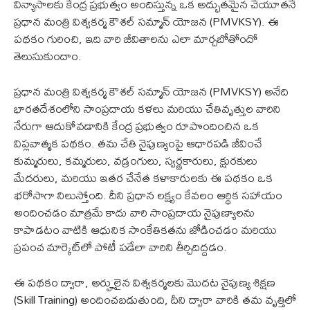
విన్యాసాలకు కేంద్ర ప్రభుత్వం అందిస్తున్న ఒక అద్భుతమైన చేయూతనే
ప్రధాన మంత్రి విశ్వకర్మ కౌశల్ సమ్మాన్ యోజన (PMVKSY). ఈ
పథకం గురించి, ఇది వారి జీవితాలను ఎలా మార్చబోతోందో
తెలుసుకుందాం.
ప్రధాన మంత్రి విశ్వకర్మ కౌశల్ సమ్మాన్ యోజన (PMVKSY) అనేది
భారతదేశంలోని సాంప్రదాయ కళలు మరియు చేతివృత్తుల వారిని
నేరుగా ఆదుకోవడానికి కేంద్ర ప్రభుత్వం రూపొందించిన ఒక
విప్లవాత్మక పథకం. తమ చేతి నైపుణ్యంపై ఆధారపడి జీవించే
కుమ్మరులు, కమ్మరులు, వడ్రంగులు, స్వర్ణకారులు, క్షురకులు
మేదరులు, మరియు ఇతర చేనేత కళాకారులకు ఈ పథకం ఒక
భరోసాగా నిలుస్తోంది. దీని ప్రధాన లక్ష్యం కేవలం ఆర్థిక సహాయం
అందించడం మాత్రమే కాదు వారి సాంప్రదాయ నైపుణ్యాలను
కాపాడటం వాటికి ఆధునిక సాంకేతికతను జోడించడం మరియు
ప్రపంచ మార్కెట్‌లో పోటీ పడేలా వారిని తీర్చిదిద్దడం.
ఈ పథకం ద్వారా, అర్హులైన విశ్వకర్మలకు మొదట నైపుణ్య శిక్షణ
(Skill Training) అందించబడుతుంది, దీని ద్వారా వారికి తమ వృత్తిలో