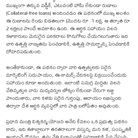
ముఖ్యంగా తక్కువ వడ్డీకే, ఎటువంటి హామీ లేకుండా రుణాలు
(Collateral-free loans) అందించడం ఈ పథకంలో ముఖ్య అంశం.
ఈ రుణాలను రెండు విడతలుగా (మొదట రూ. 1 లక్ష, ఆ తర్వాత రూ.
2 లక్షలు) పొందే అవకాశం ఉంది. ఈ ఆర్థిక సహాయం వలన
కళాకారులు మెరుగైన పరికరాలు కొనుగోలు చేయగలుగుతారు ఇది
వారి ఉత్పత్తి నాణ్యతను పెంచడానికి, ఉత్పత్తి సామర్థ్యాన్ని పెంచడానికి
దోహదపడుతుంది.
అంతేకాకుండా, ఈ పథకం ద్వారా వారి ఉత్పత్తులకు సరైన
మార్కెటింగ్ సదుపాయం, ఈ-కామర్స్ వేదికలపై విక్రయించేందుకు
సహాయం కూడా అందుతుంది. ఇలాంటి సమగ్ర మద్దతు వలన
చేతివృత్తుల వారు మధ్యవర్తుల జోక్యం లేకుండా నేరుగా లబ్ది
పొందుతారు, వారి కళకు సరైన గుర్తింపు, ఆదాయం లభిస్తుంది
తద్వారా దేశ ఆర్థిక వ్యవస్థలో వారి పాత్ర బలోపేతం అవుతుంది.
ప్రధాన మంత్రి విశ్వకర్మ యోజన అనేది కేవలం ఒక ప్రభుత్వ పథకం
కాదు, ఇది శతాబ్దాలుగా తరతరాలుగా వస్తున్న మన కళ, సంస్కృతికి
అందించే గౌరవం. తమ చేతి విన్యాసంతో సమాజానికి సేవ చేస్తున్న