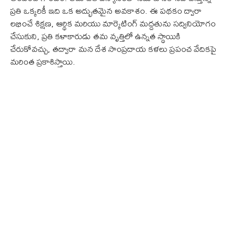
ప్రతి ఒక్కరికీ ఇది ఒక అద్భుతమైన అవకాశం. ఈ పథకం ద్వారా
లభించే శిక్షణ, ఆర్థిక మరియు మార్కెటింగ్ మద్దతును సద్వినియోగం
చేసుకుని, ప్రతి కళాకారుడు తమ వృత్తిలో ఉన్నత స్థాయికి
చేరుకోవచ్చు, తద్వారా మన దేశ సాంప్రదాయ కళలు ప్రపంచ వేదికపై
మరింత ప్రకాశిస్తాయి.