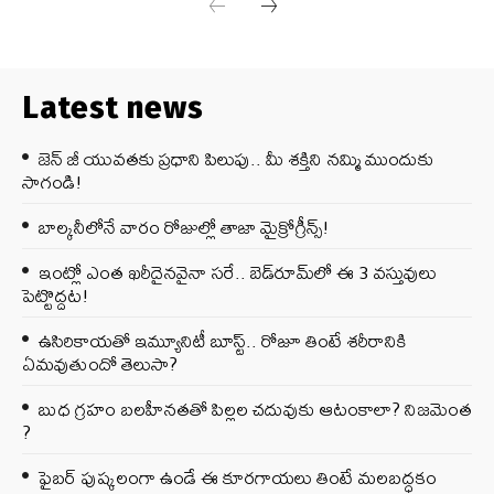
Latest news
జెన్‌ జీ యువతకు ప్రధాని పిలుపు.. మీ శక్తిని నమ్మి ముందుకు
సాగండి!
బాల్కనీలోనే వారం రోజుల్లో తాజా మైక్రోగ్రీన్స్‌!
ఇంట్లో ఎంత ఖరీదైనవైనా సరే.. బెడ్‌రూమ్‌లో ఈ 3 వస్తువులు
పెట్టొద్దట!
ఉసిరికాయతో ఇమ్యూనిటీ బూస్ట్‌.. రోజూ తింటే శరీరానికి
ఏమవుతుందో తెలుసా?
బుధ గ్రహం బలహీనతతో పిల్లల చదువుకు ఆటంకాలా? నిజమెంత
?
ఫైబర్‌ పుష్కలంగా ఉండే ఈ కూరగాయలు తింటే మలబద్ధకం