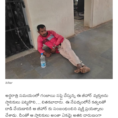
bihar
అర్ధరాత్రి సమయంలో గంజాయి సప్లై చేస్తున్న ఈ బీహార్ వ్యక్తులను
స్థానికులు పట్టుకొని… చితకబాదారు. ఈ నేపథ్యంలోనే కత్తులతో
దాడి చేయడానికి ఆ బీహార్ కు సంబంధించిన వ్యక్తి ప్రయత్నాలు
చేశాడు. దీంతో ఆ స్థానికులు అంతా ఏకమై అతని దారుణంగా