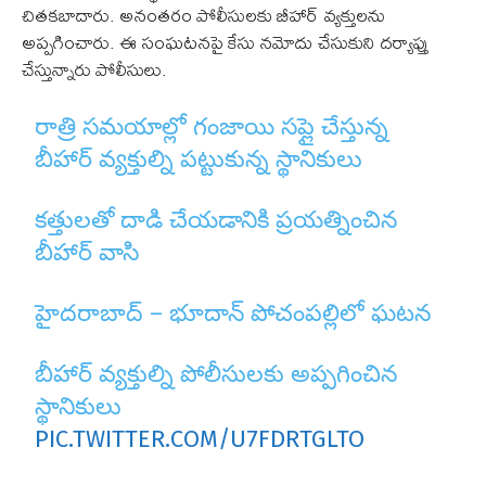
చితకబాదారు. అనంతరం పోలీసులకు బీహార్ వ్యక్తులను
అప్పగించారు. ఈ సంఘటనపై కేసు నమోదు చేసుకుని దర్యాప్తు
చేస్తున్నారు పోలీసులు.
రాత్రి సమయాల్లో గంజాయి సప్లై చేస్తున్న
బీహార్ వ్యక్తుల్ని పట్టుకున్న స్థానికులు
కత్తులతో దాడి చేయడానికి ప్రయత్నించిన
బీహార్ వాసి
హైదరాబాద్ – భూదాన్ పోచంపల్లిలో ఘటన
బీహార్ వ్యక్తుల్ని పోలీసులకు అప్పగించిన
స్థానికులు
PIC.TWITTER.COM/U7FDRTGLTO