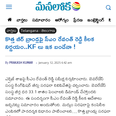
వార్తలు
సమాచారం
ఆరోగ్యం
ప్రేర‌ణ‌
ఇంట్రెస్టింగ్‌
సిన
వార్తలు
Telangana - తెలంగాణ
కొత్త బీర్‌ బ్రాండ్లపై సీఎం రేవంత్‌ రెడ్డి కీలక
నిర్ణయం..KF లు ఇక బందేనా !
-
January 12, 2025 6:42 am
By
PRAKASH KUMAR
ఎక్సైజ్ శాఖపై సీఎం రేవంత్ రెడ్డి సమీక్ష నిర్వహించారు. బెవరేజేస్
సంస్థ కింగ్‌ఫిషర్ బీర్లు సరఫరా నిలిపివేతపై చర్చించారు. బెవరేజేస్
సంస్థ బీర్ల ధర 33.1 శాతం పెంచాలని డిమాండ్ చేస్తోందని
సమాచారం. ఈ సందర్భంగా సీఎం రేవంత్ రెడ్డి కీలక ఆదేశాలు
ఇచ్చినట్లు సమాచారం అందుతోంది. మద్యం సరఫరాపై కంపెనీల
ఎంపికలో పారదర్శక విధానం పాటించాలని… కొత్త బ్రాండ్లు సరఫరా