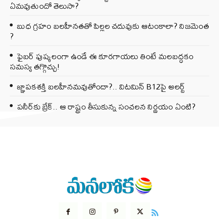
ఏమవుతుందో తెలుసా?
బుధ గ్రహం బలహీనతతో పిల్లల చదువుకు ఆటంకాలా? నిజమెంత
?
ఫైబర్‌ పుష్కలంగా ఉండే ఈ కూరగాయలు తింటే మలబద్ధకం
సమస్య తగ్గొచ్చు!
జ్ఞాపకశక్తి బలహీనమవుతోందా?.. విటమిన్ B12పై అలర్ట్
పనీర్‌కు బ్రేక్.. ఆ రాష్ట్రం తీసుకున్న సంచలన నిర్ణయం ఏంటి?