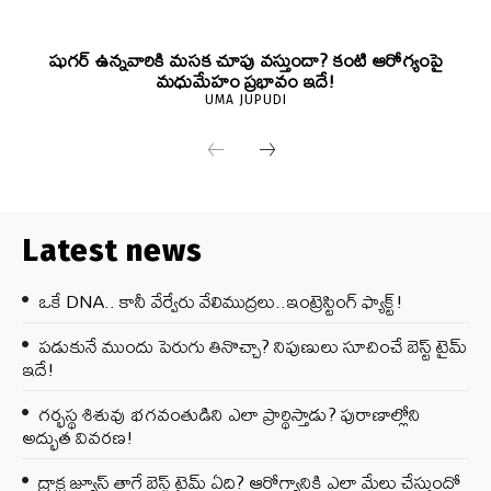
షుగర్ ఉన్నవారికి మసక చూపు వస్తుందా? కంటి ఆరోగ్యంపై
మధుమేహం ప్రభావం ఇదే!
UMA JUPUDI
Latest news
ఒకే DNA.. కానీ వేర్వేరు వేలిముద్రలు..ఇంట్రెస్టింగ్ ఫ్యాక్ట్!
పడుకునే ముందు పెరుగు తినొచ్చా? నిపుణులు సూచించే బెస్ట్ టైమ్
ఇదే!
గర్భస్థ శిశువు భగవంతుడిని ఎలా ప్రార్థిస్తాడు? పురాణాల్లోని
అద్భుత వివరణ!
ద్రాక్ష జ్యూస్ తాగే బెస్ట్ టైమ్ ఏది? ఆరోగ్యానికి ఎలా మేలు చేస్తుందో