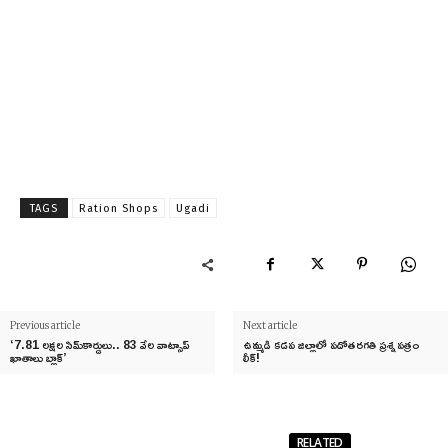
TAGS
Ration Shops
Ugadi
Previous article
Next article
‘7.81 లక్షల సిమ్‌కార్డులు.. 83 వేల వాట్సాప్‌
ఉమ్మడి కడప జిల్లాలో పదోతరగతి ప్రశ్నపత్రం
ఖాతాలు బ్లాక్’
లీక్!
RELATED