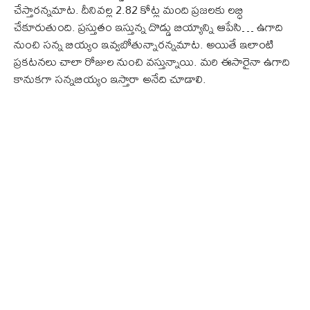
చేస్తారన్నమాట. దీనివల్ల 2.82 కోట్ల మంది ప్రజలకు లబ్ధి
చేకూరుతుంది. ప్రస్తుతం ఇస్తున్న దొడ్డు బియ్యాన్ని ఆపేసి… ఉగాది
నుంచి సన్న బియ్యం ఇవ్వబోతున్నారన్నమాట. అయితే ఇలాంటి
ప్రకటనలు చాలా రోజుల నుంచి వస్తున్నాయి. మరి ఈసారైనా ఉగాది
కానుకగా సన్నబియ్యం ఇస్తారా అనేది చూడాలి.