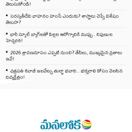
తెలుసుకోండి!
సరస్వతీదేవి వాహనం హంసే ఎందుకు? శాస్త్రాలు చెప్పే విశేషం
తెలుసా?
భారీ స్కూల్ బ్యాగ్‌లతో పిల్లల ఆరోగ్యానికి ముప్పు.. నిపుణుల
హెచ్చరిక!
2026 శ్రావణమాసం ఎప్పటి నుంచి? తేదీలు, ముఖ్యమైన వ్రతాలు
ఇవే!
ఛత్రపతి శివాజీ ఇలవేల్పు తుల్జా భవాని.. భక్తురాలి కోసం వెలసిన
దివ్యక్షేత్రం!