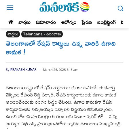
వార్తలు
సమాచారం
ఆరోగ్యం
ప్రేర‌ణ‌
ఇంట్రెస్టింగ్‌
సిన
వార్తలు
Telangana - తెలంగాణ
తెలంగాణలో రేషన్ కార్డులు ఉన్న వారికి ఉగాది
కానుక !
-
March 26, 2025 6:13 am
By
PRAKASH KUMAR
తెలంగాణ రాష్ట్రంలో రేషన్ కార్డుదారులకు అదిరిపోయే శుభవార్త
చెప్పింది రేవంత్ రెడ్డి సర్కార్. రేషన్ కార్డుదారులకు ఉగాది కానుక
అందించేందుకు రంగం సిద్ధం చేసింది. ఉగాది కానుకగా రేషన్
కార్డుదారులకు సన్నబియ్యం ఇవ్వాలని నిర్ణయం తీసుకున్నారట.
ఉగాది రోజున సాయంత్రం 6 గంటలకు హుజూర్నగర్ లో… సన్న
బియ్యం పథకాన్ని ప్రారంభించబోతున్నారట తెలంగాణ ముఖ్యమంత్రి