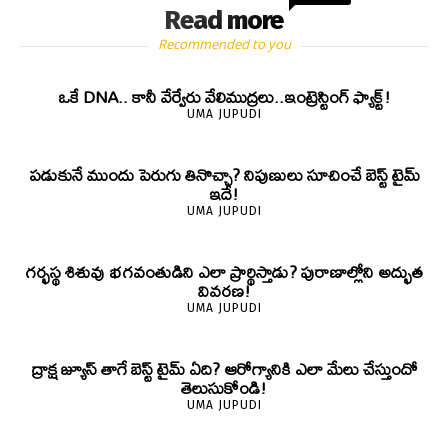
Read more
Recommended to you
ఒకే DNA.. కానీ వేర్వేరు వేలిముద్రలు..ఇంట్రెస్టింగ్ ఫ్యాక్ట్!
UMA JUPUDI
పడుకునే ముందు పెరుగు తినొచ్చా? నిపుణులు సూచించే బెస్ట్ టైమ్
ఇదే!
UMA JUPUDI
గర్భస్థ శిశువు భగవంతుడిని ఎలా ప్రార్థిస్తాడు? పురాణాల్లోని అద్భుత
వివరణ!
UMA JUPUDI
ద్రాక్ష జ్యూస్ తాగే బెస్ట్ టైమ్ ఏది? ఆరోగ్యానికి ఎలా మేలు చేస్తుందో
తెలుసుకోండి!
UMA JUPUDI