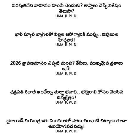
సరస్వతీదేవి వాహనం హంసే ఎందుకు? శాస్త్రాలు చెప్పే విశేషం
తెలుసా?
UMA JUPUDI
భారీ స్కూల్ బ్యాగ్‌లతో పిల్లల ఆరోగ్యానికి ముప్పు.. నిపుణుల
హెచ్చరిక!
UMA JUPUDI
2026 శ్రావణమాసం ఎప్పటి నుంచి? తేదీలు, ముఖ్యమైన వ్రతాలు
ఇవే!
UMA JUPUDI
ఛత్రపతి శివాజీ ఇలవేల్పు తుల్జా భవాని.. భక్తురాలి కోసం వెలసిన
దివ్యక్షేత్రం!
UMA JUPUDI
థైరాయిడ్ నియంత్రణకు మందులతో పాటు ఈ ఇంటి చిట్కాలు కూడా
ఉపయోగపడవచ్చు!
UMA JUPUDI