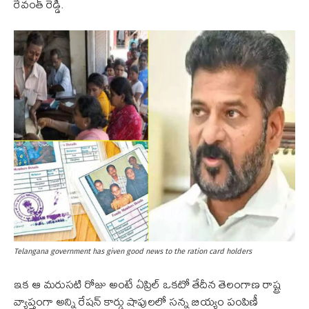
రేవంత్ రెడ్డి.
Telangana government has given good news to the ration card holders
ఇక ఆ మరుసటి రోజు అంటే ఏప్రిల్ ఒకటో తేదీన తెలంగాణ రాష్ట్ర
వ్యాప్తంగా అన్ని రేషన్ కార్డు షాపులలో సన్న బియ్యం పంపిణీ