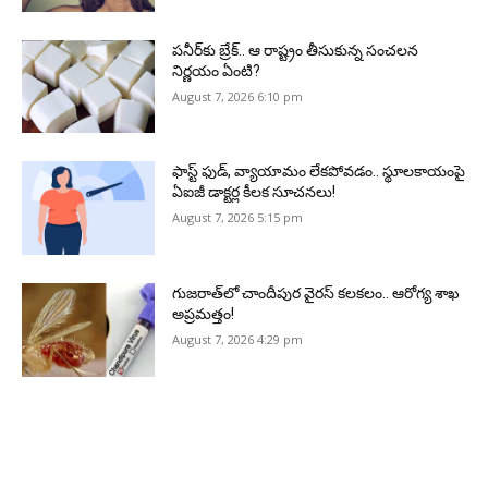
పనీర్‌కు బ్రేక్.. ఆ రాష్ట్రం తీసుకున్న సంచలన
నిర్ణయం ఏంటి?
August 7, 2026 6:10 pm
ఫాస్ట్ ఫుడ్, వ్యాయామం లేకపోవడం.. స్థూలకాయంపై
ఏఐజీ డాక్టర్ల కీలక సూచనలు!
August 7, 2026 5:15 pm
గుజరాత్‌లో చాందీపుర వైరస్ కలకలం.. ఆరోగ్య శాఖ
అప్రమత్తం!
August 7, 2026 4:29 pm