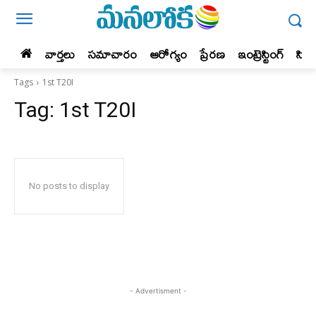
వార్తలు
సమాచారం
ఆరోగ్యం
ప్రేర‌ణ‌
ఇంట్రెస్టింగ్‌
సిన
Tags
1st T20I
Tag:
1st T20I
No posts to display
- Advertisment -