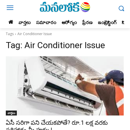
వార్తలు
సమాచారం
ఆరోగ్యం
ప్రేర‌ణ‌
ఇంట్రెస్టింగ్‌
సిన
Tags
Air Conditioner Issue
Tag:
Air Conditioner Issue
వార్తలు
ఏసీ సరిగా పని చేయకపోతే? రూ.1 లక్ష వరకు