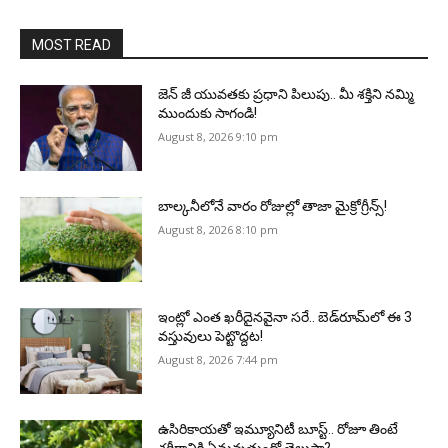
MOST READ
జెన్‌ జీ యువతకు ప్రధాని పిలుపు.. మీ శక్తిని నమ్మి
ముందుకు సాగండి!
August 8, 2026 9:10 pm
బాల్కనీలోనే వారం రోజుల్లో తాజా మైక్రోగ్రీన్స్‌!
August 8, 2026 8:10 pm
ఇంట్లో ఎంత ఖరీదైనవైనా సరే.. బెడ్‌రూమ్‌లో ఈ 3
వస్తువులు పెట్టొద్దట!
August 8, 2026 7:44 pm
ఉసిరికాయతో ఇమ్యూనిటీ బూస్ట్‌.. రోజూ తింటే