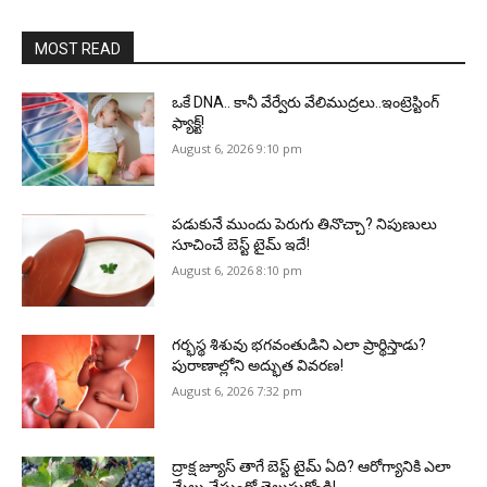
MOST READ
ఒకే DNA.. కానీ వేర్వేరు వేలిముద్రలు..ఇంట్రెస్టింగ్
ఫ్యాక్ట్!
August 6, 2026 9:10 pm
పడుకునే ముందు పెరుగు తినొచ్చా? నిపుణులు
సూచించే బెస్ట్ టైమ్ ఇదే!
August 6, 2026 8:10 pm
గర్భస్థ శిశువు భగవంతుడిని ఎలా ప్రార్థిస్తాడు?
పురాణాల్లోని అద్భుత వివరణ!
August 6, 2026 7:32 pm
ద్రాక్ష జ్యూస్ తాగే బెస్ట్ టైమ్ ఏది? ఆరోగ్యానికి ఎలా