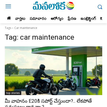
వార్తలు
సమాచారం
ఆరోగ్యం
ప్రేర‌ణ‌
ఇంట్రెస్టింగ్‌
సిన
Tags
Car maintenance
Tag:
car maintenance
top stories
మీ వాహనం E20కి సపోర్ట్ చేస్తుందా?.. లేకపోతే