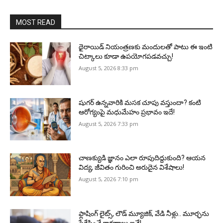
MOST READ
థైరాయిడ్ నియంత్రణకు మందులతో పాటు ఈ ఇంటి
చిట్కాలు కూడా ఉపయోగపడవచ్చు!
August 5, 2026 8:33 pm
షుగర్ ఉన్నవారికి మసక చూపు వస్తుందా? కంటి
ఆరోగ్యంపై మధుమేహం ప్రభావం ఇదే!
August 5, 2026 7:33 pm
చాణక్యుడి జ్ఞానం ఎలా రూపుదిద్దుకుంది? ఆయన
విద్య, జీవితం గురించి అరుదైన విశేషాలు!
August 5, 2026 7:10 pm
ఫ్లాషింగ్ లైట్స్, లౌడ్ మ్యూజిక్, వేడి నీళ్లు.. మూర్ఛను