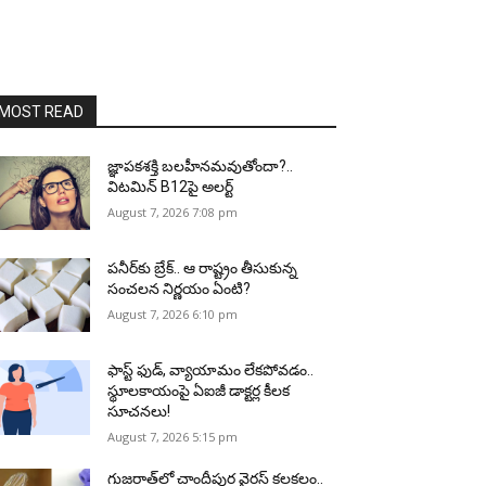
MOST READ
జ్ఞాపకశక్తి బలహీనమవుతోందా?..
విటమిన్ B12పై అలర్ట్
August 7, 2026 7:08 pm
పనీర్‌కు బ్రేక్.. ఆ రాష్ట్రం తీసుకున్న
సంచలన నిర్ణయం ఏంటి?
August 7, 2026 6:10 pm
ఫాస్ట్ ఫుడ్, వ్యాయామం లేకపోవడం..
స్థూలకాయంపై ఏఐజీ డాక్టర్ల కీలక
సూచనలు!
August 7, 2026 5:15 pm
గుజరాత్‌లో చాందీపుర వైరస్ కలకలం..