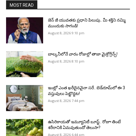
MOST READ
జెన్‌ జీ యువతకు ప్రధాని పిలుపు.. మీ శక్తిని నమ్మి
ముందుకు సాగండి!
August 8, 2026 9:10 pm
బాల్కనీలోనే వారం రోజుల్లో తాజా మైక్రోగ్రీన్స్‌!
August 8, 2026 8:10 pm
ఇంట్లో ఎంత ఖరీదైనవైనా సరే.. బెడ్‌రూమ్‌లో ఈ 3
వస్తువులు పెట్టొద్దట!
August 8, 2026 7:44 pm
ఉసిరికాయతో ఇమ్యూనిటీ బూస్ట్‌.. రోజూ తింటే
శరీరానికి ఏమవుతుందో తెలుసా?
August 8, 2026 6:44 pm