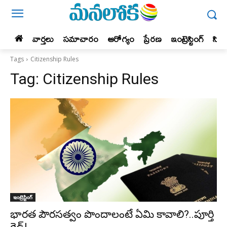
వార్తలు
సమాచారం
ఆరోగ్యం
ప్రేర‌ణ‌
ఇంట్రెస్టింగ్‌
సిన
Tags
Citizenship Rules
Tag:
Citizenship Rules
ఇంట్రెస్టింగ్‌
భారత పౌరసత్వం పొందాలంటే ఏమి కావాలి?..పూర్తి