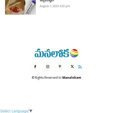
అప్రమత్తం!
August 7, 2026 4:29 pm
© Rights Reserved to
Manalokam
Select Language
▼