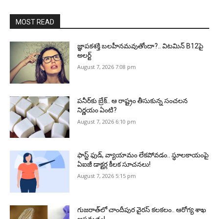
MOST READ
జ్ఞాపకశక్తి బలహీనమవుతోందా?.. విటమిన్ B12పై
అలర్ట్
August 7, 2026 7:08 pm
పనీర్‌కు బ్రేక్.. ఆ రాష్ట్రం తీసుకున్న సంచలన
నిర్ణయం ఏంటి?
August 7, 2026 6:10 pm
ఫాస్ట్ ఫుడ్, వ్యాయామం లేకపోవడం.. స్థూలకాయంపై
ఏఐజీ డాక్టర్ల కీలక సూచనలు!
August 7, 2026 5:15 pm
గుజరాత్‌లో చాందీపుర వైరస్ కలకలం.. ఆరోగ్య శాఖ