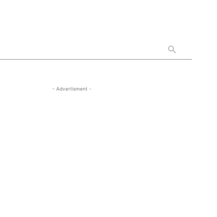
- Advertisment -