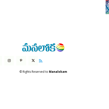
© Rights Reserved to
Manalokam