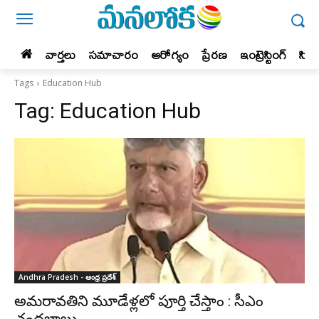
వార్తలు
సమాచారం
ఆరోగ్యం
ప్రేర‌ణ‌
ఇంట్రెస్టింగ్‌
సిన
Tags
Education Hub
Tag:
Education Hub
Andhra Pradesh - ఆంధ్ర ప్రదేశ్‌
అమరావతిని మూడేళ్లలో పూర్తి చేస్తాం : సీఎం