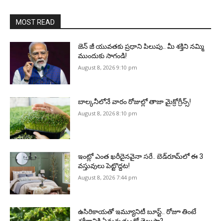
MOST READ
జెన్‌ జీ యువతకు ప్రధాని పిలుపు.. మీ శక్తిని నమ్మి
ముందుకు సాగండి!
August 8, 2026 9:10 pm
బాల్కనీలోనే వారం రోజుల్లో తాజా మైక్రోగ్రీన్స్‌!
August 8, 2026 8:10 pm
ఇంట్లో ఎంత ఖరీదైనవైనా సరే.. బెడ్‌రూమ్‌లో ఈ 3
వస్తువులు పెట్టొద్దట!
August 8, 2026 7:44 pm
ఉసిరికాయతో ఇమ్యూనిటీ బూస్ట్‌.. రోజూ తింటే