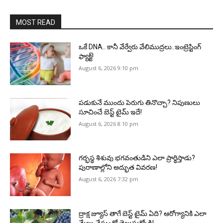
MOST READ
ఒకే DNA.. కానీ వేర్వేరు వేలిముద్రలు..ఇంట్రెస్టింగ్
ఫ్యాక్ట్!
August 6, 2026 9:10 pm
పడుకునే ముందు పెరుగు తినొచ్చా? నిపుణులు
సూచించే బెస్ట్ టైమ్ ఇదే!
August 6, 2026 8:10 pm
గర్భస్థ శిశువు భగవంతుడిని ఎలా ప్రార్థిస్తాడు?
పురాణాల్లోని అద్భుత వివరణ!
August 6, 2026 7:32 pm
ద్రాక్ష జ్యూస్ తాగే బెస్ట్ టైమ్ ఏది? ఆరోగ్యానికి ఎలా