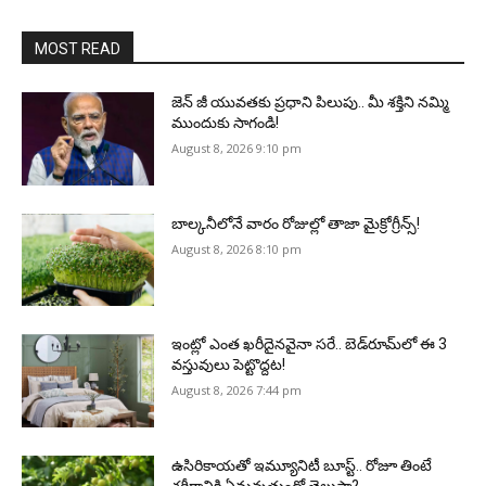
MOST READ
జెన్‌ జీ యువతకు ప్రధాని పిలుపు.. మీ శక్తిని నమ్మి
ముందుకు సాగండి!
August 8, 2026 9:10 pm
బాల్కనీలోనే వారం రోజుల్లో తాజా మైక్రోగ్రీన్స్‌!
August 8, 2026 8:10 pm
ఇంట్లో ఎంత ఖరీదైనవైనా సరే.. బెడ్‌రూమ్‌లో ఈ 3
వస్తువులు పెట్టొద్దట!
August 8, 2026 7:44 pm
ఉసిరికాయతో ఇమ్యూనిటీ బూస్ట్‌.. రోజూ తింటే