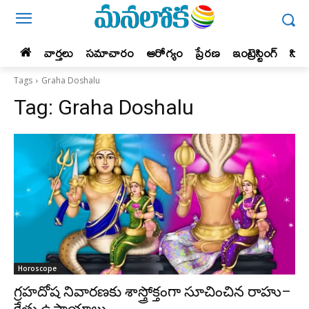
వార్తలు
సమాచారం
ఆరోగ్యం
ప్రేర‌ణ‌
ఇంట్రెస్టింగ్‌
సిన
Tags
Graha Doshalu
Tag:
Graha Doshalu
Horoscope
గ్రహదోష నివారణకు శాస్త్రోక్తంగా సూచించిన రాహు–