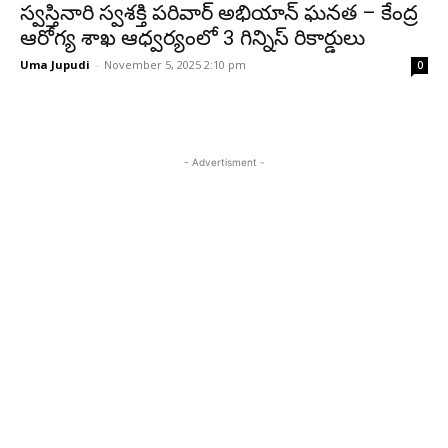
స్వస్తినారి స్వశక్తి పరివార్ అభియాన్ ఘనత – కేంద్ర
ఆరోగ్య శాఖ ఆధ్వర్యంలో 3 గిన్నిస్ రికార్డులు
Uma Jupudi
-
November 5, 2025 2:10 pm
0
- Advertisment -