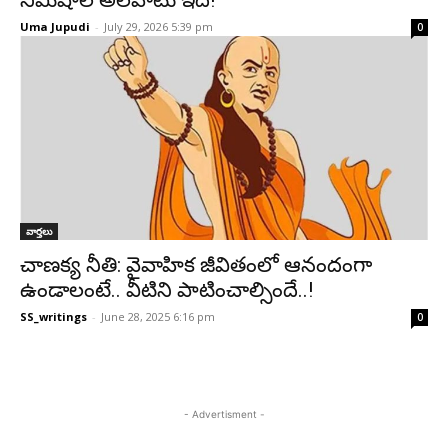
నిమిషాల అలవాటు ఇదే!
Uma Jupudi
-
July 29, 2026 5:39 pm
0
వార్తలు
చాణక్య నీతి: వైవాహిక జీవితంలో ఆనందంగా
ఉండాలంటే.. వీటిని పాటించాల్సిందే..!
SS_writings
-
June 28, 2025 6:16 pm
0
- Advertisment -