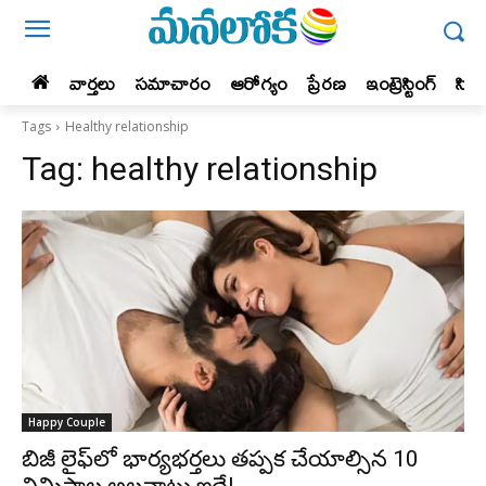
వార్తలు
సమాచారం
ఆరోగ్యం
ప్రేర‌ణ‌
ఇంట్రెస్టింగ్‌
సిన
Tags
Healthy relationship
Tag:
healthy relationship
Happy Couple
బిజీ లైఫ్‌లో భార్యభర్తలు తప్పక చేయాల్సిన 10