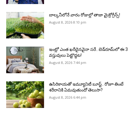
బాల్కనీలోనే వారం రోజుల్లో తాజా మైక్రోగ్రీన్స్‌!
August 8, 2026 8:10 pm
ఇంట్లో ఎంత ఖరీదైనవైనా సరే.. బెడ్‌రూమ్‌లో ఈ 3
వస్తువులు పెట్టొద్దట!
August 8, 2026 7:44 pm
ఉసిరికాయతో ఇమ్యూనిటీ బూస్ట్‌.. రోజూ తింటే
శరీరానికి ఏమవుతుందో తెలుసా?
August 8, 2026 6:44 pm