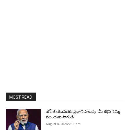
MOST READ
జెన్‌ జీ యువతకు ప్రధాని పిలుపు.. మీ శక్తిని నమ్మి
ముందుకు సాగండి!
August 8, 2026 9:10 pm