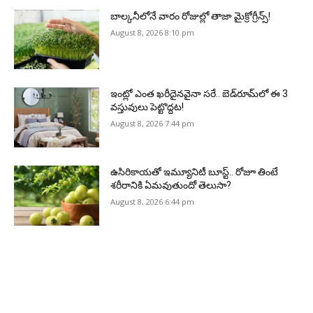
బాల్కనీలోనే వారం రోజుల్లో తాజా మైక్రోగ్రీన్స్‌!
August 8, 2026 8:10 pm
ఇంట్లో ఎంత ఖరీదైనవైనా సరే.. బెడ్‌రూమ్‌లో ఈ 3
వస్తువులు పెట్టొద్దట!
August 8, 2026 7:44 pm
ఉసిరికాయతో ఇమ్యూనిటీ బూస్ట్‌.. రోజూ తింటే
శరీరానికి ఏమవుతుందో తెలుసా?
August 8, 2026 6:44 pm