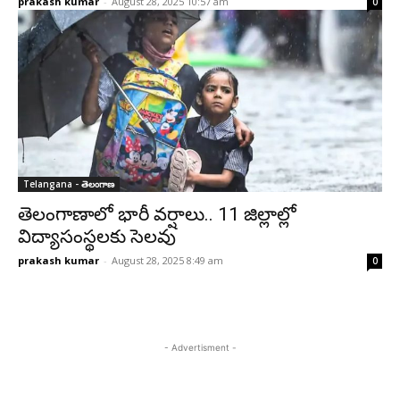
prakash kumar
-
August 28, 2025 10:57 am
0
Telangana - తెలంగాణ
తెలంగాణాలో భారీ వర్షాలు.. 11 జిల్లాల్లో
విద్యాసంస్థలకు సెలవు
prakash kumar
-
August 28, 2025 8:49 am
0
- Advertisment -