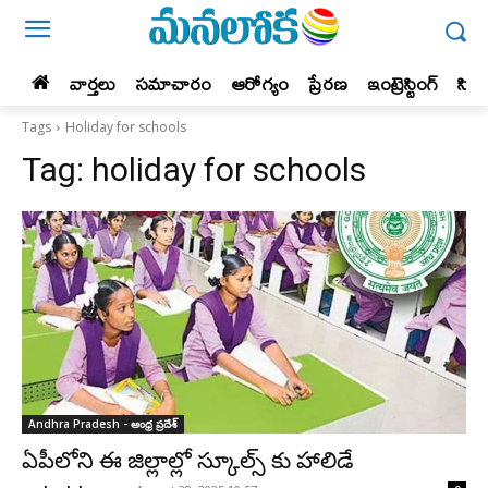
వార్తలు
సమాచారం
ఆరోగ్యం
ప్రేర‌ణ‌
ఇంట్రెస్టింగ్‌
సిన
Tags
Holiday for schools
Tag:
holiday for schools
Andhra Pradesh - ఆంధ్ర ప్రదేశ్‌
ఏపీలోని ఈ జిల్లాల్లో స్కూల్స్ కు హాలిడే