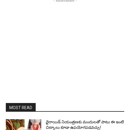
- Advertisment -
MOST READ
థైరాయిడ్ నియంత్రణకు మందులతో పాటు ఈ ఇంటి
చిట్కాలు కూడా ఉపయోగపడవచ్చు!