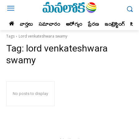
వార్తలు
సమాచారం
ఆరోగ్యం
ప్రేర‌ణ‌
ఇంట్రెస్టింగ్‌
సిన
Tags
Lord venkateshwara swamy
Tag:
lord venkateshwara
swamy
No posts to display