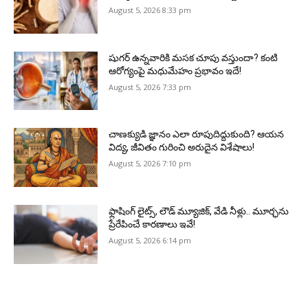
August 5, 2026 8:33 pm
షుగర్ ఉన్నవారికి మసక చూపు వస్తుందా? కంటి
ఆరోగ్యంపై మధుమేహం ప్రభావం ఇదే!
August 5, 2026 7:33 pm
చాణక్యుడి జ్ఞానం ఎలా రూపుదిద్దుకుంది? ఆయన
విద్య, జీవితం గురించి అరుదైన విశేషాలు!
August 5, 2026 7:10 pm
ఫ్లాషింగ్ లైట్స్, లౌడ్ మ్యూజిక్, వేడి నీళ్లు.. మూర్ఛను
ప్రేరేపించే కారణాలు ఇవే!
August 5, 2026 6:14 pm