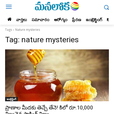
వార్తలు
సమాచారం
ఆరోగ్యం
ప్రేర‌ణ‌
ఇంట్రెస్టింగ్‌
సిన
Tags
Nature mysteries
Tag:
nature mysteries
ఇంట్రెస్టింగ్‌
ప్రాణాల మీదకు తెచ్చే తేనె! కిలో రూ.10,000