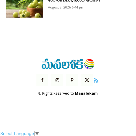
శరీరానికి ఏమవుతుందో తెలుసా?
August 8, 2026 6:44 pm
© Rights Reserved to
Manalokam
Select Language
▼