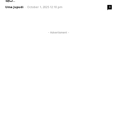
ఇదే..
Uma Jupudi
-
October 1, 2025 12:10 pm
0
- Advertisment -