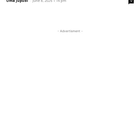
Uma Jupudi
-
June 8, 2026 1:14 pm
0
- Advertisment -